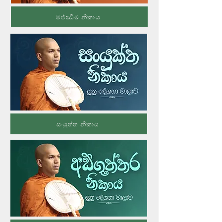
මජ්ඣිම නිකාය
සංයුත්ත නිකාය