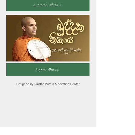
අංගුත්තර නිකාය
ඛුද්දක නිකාය
Designed by
Sujatha Puthra Meditation Center