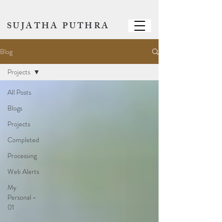
SUJATHA PUTHRA
Blog
Projects
All Posts
Blogs
Projects
​Completed
Processing
Web Alerts
My
Personal -
01