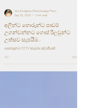
Ven.Kirulapana Dhammawijaya Thero
Sep 25, 2023
2 min read
අලින්ට හොරුන්ට පාඩම්
උගන්වන්නට ගොස් රිලවුන්ට
උත්සව සැපයීම..
සෙනසුනට CCTV කැමරා පද්ධතියක්..