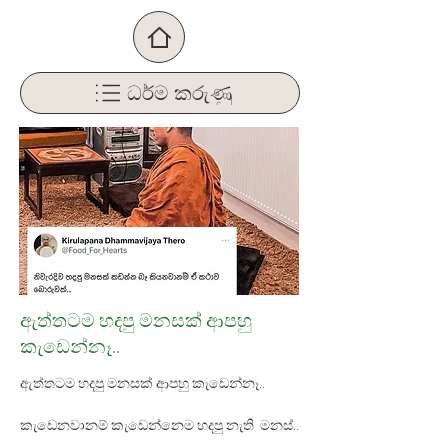
ධර්ම කරුණු
ඇත්තටම හදපු මනසක් ආපහු
කැඩෙන්නෑ..
ඇත්තටම හදපු මනසක් ආපහු කැඩෙන්නෑ..
කැඩෙනවානම් කැඩෙන්නෙම හදපු නැති  මනස්..