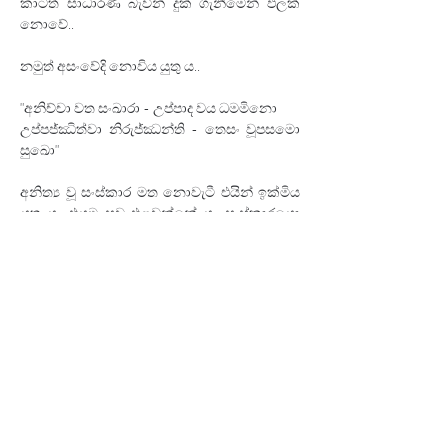
කාටත් සාධාරණ බැවින් දුක් ගැනීමෙන් ඵලක් 
නොවේ..
නමුත් අසංවේදි නොවිය යුතු ය..
"අනිච්චා වත සංඛාරා - උප්පාද වය ධමමිනො
උප්පජ්ඣිත්වා නිරුජ්ඣන්ති - තෙසං වූපසමො 
සුඛො"
අනිත්‍ය වූ සංස්කාර මත නොවැටී එයින් ඉක්මිය 
යුතු ය.. එයම සුව එළවන්නේ ය.. සංස්කාරයො 
නම් නැසෙන සුළුම ය.. ඒවා ගැන අපේක්ෂා රහිත 
විය යුත්තේම ය..
මාරයා ඔහුගේ දඩයම ආරම්භ කොට ඇත..
✍ 
Author: 
Ven. Kirulapana Dhammawijaya Thero 
Date: 08.12.2022
< Previous
Next >