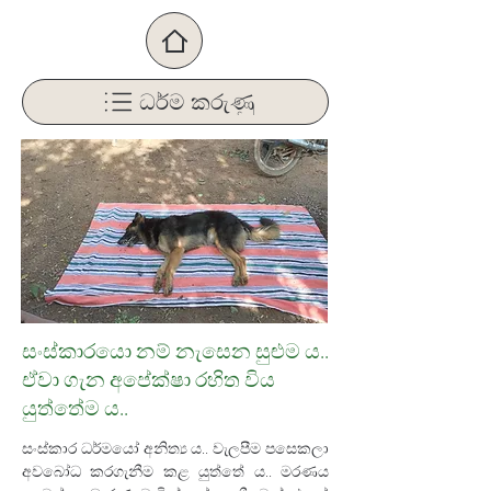
ධර්ම කරුණු
සංස්කාරයො නම් නැසෙන සුළුම ය..
ඒවා ගැන අපේක්ෂා රහිත විය
යුත්තේම ය..
සංස්කාර ධර්මයෝ අනිත්‍ය ය.. වැලපීම පසෙකලා 
අවබෝධ කරගැනීම කළ යුත්තේ ය.. මරණය 