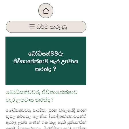
ධර්ම කරුණු
බෝධිසත්වවරු ජීවිතාපේක්ෂාව
හැර උපවාස කරත්ද ?
බෝධිසත්වවරු පාරමිතා පුරන කාලයේදී කරන 
කුසල කර්මවල බල නිසා දිව්‍යාදී ආත්මභාවයන්හි 
අවුරුදු ලක්ෂ ගණන් ගත කළ හැකි ප්‍රතිසන්ධීන් 
ලබති. දිව්‍යලෝකවල පින්කිරීමට හෝ පාරමිතා 