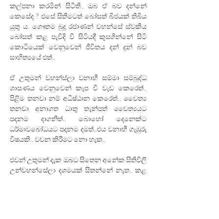
කල්පනා කරමින් සිටිති.. ඔබ ඒ බව දන්නේ 
කෙසේද ? එසේ සිතීමටත් බෝසත් බීජයක් තිබිය 
යුතු ය. ගෞතම බුදු රජාණන් වහන්සේ ස්වකීය 
බෝසත් කළ පැවිදි වී සිටියදී කුසගින්නේ සිටි 
කොටියෙක් වෙනුවෙන් ජීවිතය දන් දුන් බව 
සාහිත්‍යයේ එත්..
ඒ උතුමන් වහන්ස්ලා වනාහී සම්මා සම්බුද්ධ 
ශාසණය වෙනුවෙන් කැප වී වැඩ කෙරෙත්.. 
පිළිම තනවා නම් අධිෂ්ඨාන කෙරෙත්.. චෛත්‍ය 
තනවා අනාගත ධාතු තැන්පත් චෛත්‍යයට 
පදනම දාගනිත්.. බොහෝ දෙනෙක්ට 
ධර්මාවබෝධයට පදනම දමත්..එය වනාහී ගැඹුරු 
විෂයකි.. වචන කිරීමට නො හැක..
එවන් උතුමන් දැක ඔබට සිතෙන අනේක සිතිවිලි 
උන්වහන්සේලා දශමයක් සිතන්නේ නැත.. කළ 
යුත්ත පමණක් කරති..
මෙත් සිතිනි..