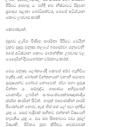
පිරීමට අපහසු ය. එහිදී තම නිෂ්ඨාවට සිදුවන 
ප්‍රමාදය සළකා බෝධිසත්වරු මෙසේ අධිශ්ඨාන 
කොට උපවාස කරති.
කෙසේදයත්,
බුදුබව ලැබීම පිණිස පාරමිතා පිරීමට මෙයින් 
චුතව සුදුසු මනුෂ්‍ය තලයේ ඉපදෙම්වා යනුවෙනි. 
එසේ අධිෂ්ඨාන කොට මාරාන්තික උපවාස වල 
යෙදෙමින් දිව්‍යභෝජන වර්ජනය කරත්..
මෙය මනුෂ්‍ය ලෝකයේදී කෙසේ අර්ථ ගැනිවිය 
හැකිද යත්, බෝසත් චින්තනයන් වනාහි සමාන්‍ය 
පුරුෂයන්ට ගෝචර නොවෙත්. ඒවා මහා පුරුෂ 
චින්තා ය.. සම්බුද්ධ ශාසණය අභිමුඛෙහි 
ධ්‍යානාදිය ලබමින් සංඛාරෝපෙක්ඛාඤාණාදිය 
ස්පර්ශ කරමින් සිටිත්.. නමුත් එපමණකින් පාරමි 
පිරෙන්නේ නොව, ඇස් හිස් මස් ලේ පවා දන්දිය 
යුතු ය.. සසර බැඳීමක් සහිතව එන්නන් විෂයෙහි 
නැවතිය යුතු ය.. එය ඔබ සිතනවාට වඩා පුළුල් 
විෂයකි.. ජීවිතය පූජා කිරීමට අවස්ථාවක් 