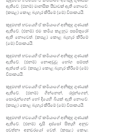
කුදුමහත් භවයෙහි ඒ කර්‍මයාගේ අනිකුදු ගුණයක් 
ඇතිවේ. (එනම්) මානසික පීඩාවක් ඇති නොවේ. 
(කසළ) කොළ බැහැර කිරීමේ (මේ) විපාකයයි.
කුදුමහත් භවයෙහි ඒ කර්‍මයාගේ අනිකුදු ගුණයක් 
ඇතිවේ. (එනම්) එම කර්‍මය කළහුට පසමිතුරෝ 
ඇති නොවෙත්. (කසළ) කොළ බැහැර කිරීමේ 
(මේ) විපාකයයි.
කුදුමහත් භවයෙහි ඒ කර්‍මයාගේ අනිකුදු ගුණයක් 
ඇතිවේ. (එනම්) නොඅඩුවූ භෝග සම්පත් 
ඇත්තේ වේ. (කසළ) කොළ බැහැර කිරීමේ (මේ) 
විපාකයයි.
කුදුමහත් භවයෙහි ඒ කර්‍මයාගේ අනිකුදු ගුණයක් 
ඇතිවේ. (එනම්) ගින්නෙන්, රජුන්ගෙන්, 
සොරුන්ගෙන් හෝ දියෙහි බියක් ඇති නොවේ. 
(කසළ) කොළ බැහැර කිරීමේ (මේ) විපාකයයි.
කුදුමහත් භවයෙහි ඒ කර්‍මයාගේ අනිකුදු ගුණයක් 
ඇතිවේ. (එනම්) දැසි දස්සෝ සිතැඟි අනුව 
පවත්නා අනුචරයෝ වෙත්. (කසළ) කොළ 