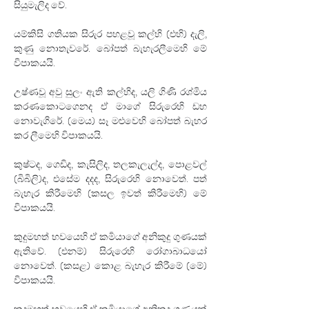
සියුමැලිද වේ.
යම්කිසි ගතියක සිරුර පහළවූ කල්හි (එහි) දැලි, 
කුණු නොතැවරේ. බෝපත් බැහැරලීමෙහි මේ 
විපාකයයි.
උෂ්ණවූ අවු සුලං ඇති කල්හිද, යලි ගිණි රශ්මිය 
කරණකොටගෙනද ඒ මාගේ සිරුරෙහි ඩහ 
නොවැගිරේ. (මෙය) සෑ මළුවෙහි බෝපත් බැහර 
කර ලීමෙහි විපාකයයි.
කුෂ්ටද, ගෙඩිද, කැසිලිද, තලකැලැල්ද, පොළවල් 
(බිබිලි)ද, එසේම දදද, සිරුරෙහි නොවෙත්. පත් 
බැහැර කිරීමෙහි (කසල ඉවත් කිරීමෙහි) මේ 
විපාකයයි.
කුදුමහත් භවයෙහි ඒ කර්‍මයාගේ අනිකුදු ගුණයක් 
ඇතිවේ. (එනම්) සිරුරෙහි රෝගාබාධයෝ 
නොවෙත්. (කසළ) කොළ බැහැර කිරීමේ (මේ) 
විපාකයයි.