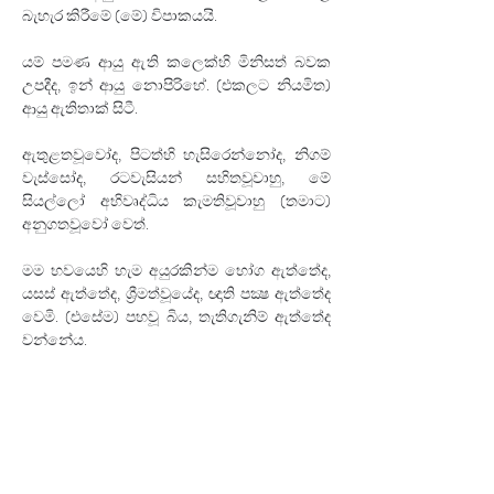
බැහැර කිරීමේ (මේ) විපාකයයි.
යම් පමණ ආයු ඇති කලෙක්හි මිනිසත් බවක 
උපදීද, ඉන් ආයු නොපිරිහේ. (එකලට නියමිත) 
ආයු ඇතිතාක් සිටී.
ඇතුළතවූවෝද, පිටත්හි හැසිරෙන්නෝද, නිගම් 
වැස්සෝද, රටවැසියන් සහිතවූවාහු, මේ 
සියල්ලෝ අභිවෘද්‍ධිය කැමතිවූවාහු (තමාට) 
අනුගතවූවෝ වෙත්.
මම භවයෙහි හැම අයුරකින්ම භෝග ඇත්තේද, 
යසස් ඇත්තේද, ශ්‍රීමත්වූයේද, ඥාති පක්‍ෂ ඇත්තේද 
වෙමි. (එසේම) පහවූ බිය, තැතිගැනිම් ඇත්තේද 
වන්නේය.
භවයෙහි හැසිරෙන්නාවූ මට හැම කල්හි 
දෙවියෝද, අසුරයෝද, මනුෂ්‍යයෝද, 
ගාන්ධර්‍වයෝද, යක් රකුසෝද යන මේ සියල්ලෝ 
පිරිවර වෙත්.