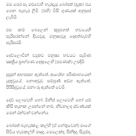
මම පෙර සෑ මළුවෙහි හැරදැමූ බෝපත් (දැක) එය 
ගෙන බැහැර ලීමි. (එහි) විසි ගුණයක් අනුසස් 
ලැබීමි.
එම කම් බෙලෙන් කුදුමහත් භවයෙහි 
සැරිසරන්නේ දිව්‍යවූද, මනුෂ්‍යවූද දෙඅත්බැව්හි 
සැරිසරමි.
දෙව්ලොවින් ච්‍යුතව මනුෂ්‍ය භවයට පැමිණ 
ක්‍ෂත්‍රිය බ්‍රාහ්මණ දෙකුලෙහි (පමණක්) උපදිමි.
සුපුන් අඟපසඟ ඇත්තේ, ආරෝහ පරිණාහයෙන් 
යුතුවූයේ, නොඅඩුව සම්පූර්‍ණ අඞ්ග ඇත්තේ, 
පිරිසිදුවූයේ, මනා රූ ඇත්තේ වෙමි.
දෙව් ලොවෙහි හෝ, මිනිස් ලොවෙහි හෝ යම් 
කිසි තැනක උපන්නේ නම්, නිවනලද ස්වර්‍ණයක් 
මෙන් රන්වන් වන්නේය.
බෝපත් බැහැරකළ කල්හි (ඒ හේතුවෙන්) මාගේ 
සිවිය හැමකල්හි මෘදුද, මෙලෙක්ද, සිනිඳුද, සියුම්ද, 