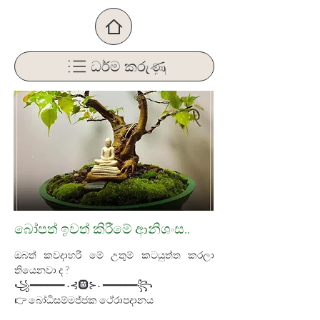
ධර්ම කරුණු
බෝපත් ඉවත් කිරීමේ ආනිශංස..
ඔබත් කවදාහරි මේ උතුම් කටයුත්ත කරලා 
තියෙනවා ද ? 
꧁━━━━━━ •⊰🛞⊱• ━━━━━━꧂
👉 බෝධිසම්මජ්ජක ථේරාපදානය 