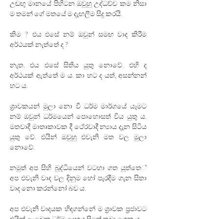
උඬඟු මානයේ පිහිටන ඔවුහු උද්ධච්ච කම නිසා 
ම තමන් ගේ මතයේ ම දැඟලීම සිදු කරයි.
කිම ? එය එසේ නම් ඔවුන් සමඟ වාද කිරීම 
අර්ථයක් නැත්තේ ද ? 
නැත. එය එසේ සිතිය යුතු නොවේ. එහි ද 
අර්ථයක් ඇත්තේ ම ය. කා හට ද යත්‍, අසන්නන් 
හට ය. 
ශ්‍රාවකයන් මුලා නො වී ධර්ම මාර්ගයේ යෑමට 
නම් ඔවුන් ධර්මයෙන් පොහොසත් විය යුතු ය. 
මතවාදී මාතෘකාවක දී ථේරවාදී න්‍යාය දැන සිටිය 
යුතු වේ. එයින් ඔවුහු එවැනි මත වල මුලා 
නොවේ.
නමුත් අප සිහි බුද්ධියෙන් වටහා ගත යුත්තෙ‍්‍ 
අප එවැනි වාද වල දිනුම හෝ පැරදීම ගැන සිතා 
වාද නො කරන්නෝ බව ය. 
අප එවැනි වාදයක හිඳගන්නේ ම ශ්‍රාවක ප්‍රජාවට 