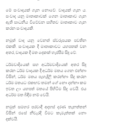
මේ සංවාදයක් ගැන නොවේ. වාදයක් ගැන ය. 
සංවාද යනු මාතෘකාවක් ගෙන මාතෘකාව ගැන 
ඇති සාධනීය විවේචන සහිතව මාතෘකාව ගැන 
කරන සංවාදයකි.
නමුත් වාද යනු වෙනත් ස්වරූපයක පවතින 
එකකි. සංවාදයක දී මාතෘකාවට යහපතක් වන 
අතර‍, වාදයක දී මත දෙකක් හැප්පීම සිදු වේ. 
ධර්මවාදියෙක් සහ අධර්මවාදියෙක් අතර සිදු 
කරන ධර්ම වාදයක දී අධර්ම මතය ගෙන එන්නා 
විසින්‍, ධර්ම මතය පැහැදිලි කරන්නා සිදු කරන 
ධර්ම මතයට එකඟව තමන් ගේ නො දන්නා කම 
ඉවත ලා යහපත් මතයේ පිහිටීම සිදු වෙයි. එය 
අධර්ම මත බිඳීම නම් වෙයි.
නමුත් සමහර පරවාදී අදහස් දරණ තැනත්තන් 
විසින් එසේ නිවැරදි වීමට කැමැත්තක් නො 
දක්වයි. 