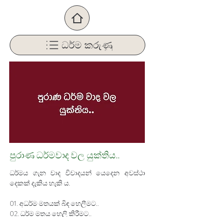
ධර්ම කරුණු
පුරාණ ධර්මවාද වල යුක්තිය..
ධර්මය ගැන වාද විවාදයන් යෙදෙන අවස්ථා 
දෙකක් දැකිය හැකි ය.
01. අධර්ම මතයක් බිඳ හෙලීමට..
02. ධර්ම මතය හෙලි කිරීමට..