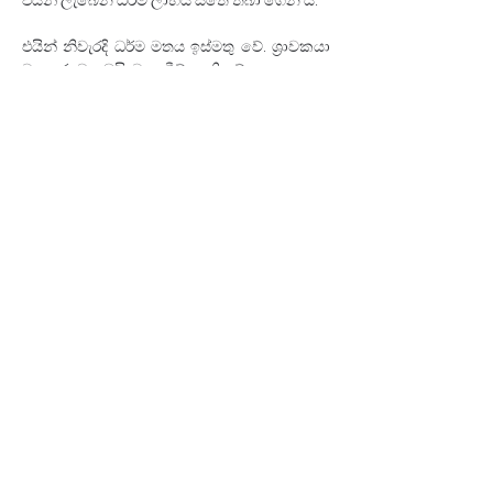
එයින් ලැබෙන ධර්ම ලාභය සිතේ තබා ගෙන ය. 
එයින් නිවැරදි ධර්ම මතය ඉස්මතු වේ. ශ්‍රාවකයා 
මුහුකුරා වැඩෙයි. මුලා වීම් නැති වේ. 
කෙසේ නමුත් එය පුද්ගලානුබද්ධ කෝපයක් හෝ 
වෛරයක් නොවේ. නිවැරදි මතය උගුළුවා 
දැමීමේ වෑයමක් ම වේ. 
අවබෝධය‍, කථිකත්වය මත සාකච්ඡාවේ 
ප්‍රමුඛතාවය ඔබ මොබ දිව යා හැකි අතර‍, අප 
මධ්‍යස්තව සිදු කළ යුත්තේ ම එයින් කියවෙන 
අසම්භින්න වූ ථේරවාදී ධර්ම න්‍යාය වටහා ගැනීම 
පමණි.
එයින් නිවැරදි ධර්මයේ පිහිටීමට බුද්ධ ශ්‍රාවකයා 
හට හැකිවනු ඇති අතර මේ උපදේශය කොයි කා 
හටත් වැදගත් එකක් ද වනු ඇත.
කථාවස්තුප්‍රකරණය‍, මිළිඳු නාගසේන පැණ 
විසඳුම් මෙන් ම යමක වැනි සූත්‍ර ධර්ම ද මේවාට 
කදිම උපමාවන් සපයා ඇත.