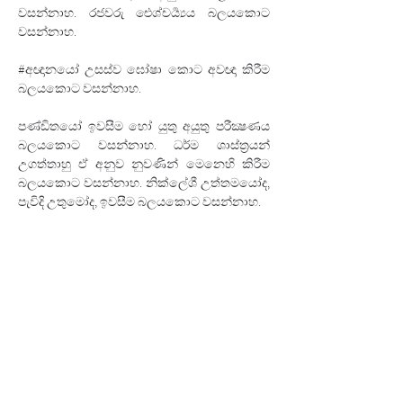
වසන්නාහ. රජවරු ඓශ්චර්‍ය්‍යය බලයකොට 
වසන්නාහ. 
#අඥානයෝ උසස්ව ඝෝෂා කොට අවඥා කිරීම 
බලයකොට වසන්නාහ. 
පණ්ඩිතයෝ ඉවසීම හෝ යුතු අයුතු පරීක්‍ෂණය 
බලයකොට වසන්නාහ. ධර්ම ශාස්ත්‍රයන් 
උගත්තාහු ඒ අනුව නුවණින් මෙනෙහි කිරීම 
බලයකොට වසන්නාහ. නික්ලේශී උත්තමයෝද, 
පැවිදි උතුමෝද, ඉවසීම බලයකොට වසන්නාහ. 
මහණෙනි, මේ අට බල ධර්ම යෝ වෙත්.
පඨම බල සූත්‍රය..
✍ 
Author: 
Ven. Kirulapana Dhammawijaya Thero 
Date: 16.07. 2023
< Previous
Next >