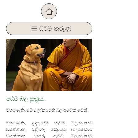
ධර්ම කරුණු
පඨම බල සූත්‍රය..
මහණෙනි, මේ ලෝකයෙහි බල අටෙක් වෙති..
මහණෙනි, ළදරුවෝ හැඬීම බලයකොට 
වසන්නාහ. ස්ත්‍රීවරු ක්‍රෝධය බලයකොට 
වසන්නාහ. සොරු ආවුධ බලයකොට 