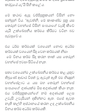
කරවූයේ යැ”යි සිහි කළේ ය.
මේ කථාව ඇසූ වජ්ජිපුත්‍රකයන් විසින් නො 
සන්සුන් විය. “ඇවත්නි, මේ කාකණ්ඩ පුත්‍ර යස 
තෙරුන් වහන්සේ විසින් සංඝයාගේ වැරදි කීවේ 
යැයි උක්ඛේපනීය කර්මය කිරීමට වටින බව 
පැවසුවේ ය. 
එය ධර්ම කර්මයක් වශයෙන් නොව අධර්ම 
කර්මයක් වශයෙන් සිදු වෙන කර්මයක් නිසා
 මේ විනය කර්ම සිදු කරන තාක් යස තෙරුන් 
වහන්සේ ඉවසා සිටියේ නැත.
සත්‍ය වශයෙන්ම උක්ඛේපනීය කර්මය කළ යුතුව 
තිබුණේ ආචාර විපත් වූ ඇවැත් ඇති එම භික්‍ෂුන් 
වහන්සේලාට ය. යස මහ තෙරුන් වහන්සේ 
සංඝයාගේ ගුණයක්ම මිස අගුණයක් කියා නැත. 
එය වජ්ජිපුත්‍රකයන්ගේ නම් අගුණයක් ලෙස 
උවැසි උවැසියන් දකින්නට ඇත. එසේ ඇවත 
නැති කල්හි අස්ථානයේ කරන ලද උක්ඛේපනීය 
විනය කර්ම අධර්ම කර්මයකි.