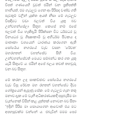
විපත් ගණයෙහි වූවත් එයින් වන ප්‍රතිපත්ති 
හානියත්, එම ගැටලුව ගෙන ආ පිරිසද චණ්ඩ ගති 
පැවතුම් වලින් යුක්ත අයත් නිසා මේ ගැටලුව 
විසඳීමට වඩා බලවත් විය යුතු බව 
උන්වහන්සේලා සිතූහ. කෙසේ නම් එසේ 
බලවත් විය හැකිදැයි පිරික්සන විට ධර්මධර වූ 
විනයධර වූ ශික්‍ෂාකාමී වූ අභිධර්ම පිටකය ද 
මාතෘකා වශයෙන් ධාරණය කරගෙන ඇති 
සෝර්‍යෙය නගරයේ වැඩ වසන ‘රේවත’ 
මහරහතන් වහන්සේව සිහි විය. 
උන්වහන්සේවත් මෙයට සම්බන්ධ කර ගත යුතු 
යැයි සිතුවේ ය. එයින් අපේ බලය තවත් තහවුරු 
වන බව සිතූහ.
මේ කරන ලද සාකච්ඡාව සෝර්‍යෙය නගරයේ 
වැඩ විසූ රේවත මහ රහතන් වහන්සේට දිව්‍ය 
ශෝත්‍රයෙන් ඇසුණු සේක. මේ ගැටලුව ගැන තතු 
මනාව දැක මේ වැනි අධිකරණයකදී පසුබැසීම මා 
වැන්නෙක් විසින් කළ යුත්තක් නොවන බව සිතා 
“ඉදින් පිරිස මා සොයාගෙන ආවොත් එය මට 
අපහසුවක්ම වන්නේ ය. එබැවින් මමම පෙර 