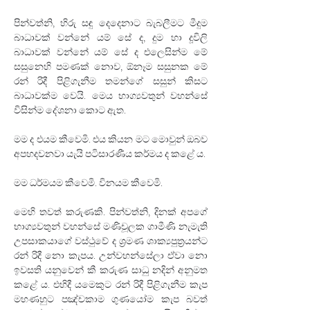
පින්වත්නි, හිරු සඳු දෙදෙනාට බැබලීමට මීදුම 
බාධාවක් වන්නේ යම් සේ ද, දුම හා දූවිලි 
බාධාවක් වන්නේ යම් සේ ද එලෙසින්ම මේ 
සසුනෙහි පමණක් නොව, ඕනෑම සසුනක මේ 
රන් රිදී පිළිගැනීම තමන්ගේ සසුන් කිසට 
බාධාවක්ම වෙයි. මෙය භාග්‍යවතුන් වහන්සේ 
විසින්ම දේශනා කොට ඇත.
මම ද එයම කීවෙමි. එය කියන මට මොවුන් ඔබව 
අපහදවනවා යැයි පටිසාරණීය කර්මය ද කළේ ය. 
මම ධර්මයම කීවෙමි. විනයම කීවෙමි.
මෙහි තවත් කරුණකි. පින්වත්නි, දිනක් අපගේ 
භාග්‍යවතුන් වහන්සේ මණිචූලක ගාමීණි නැමැති 
උපසාකයාගේ වස්ථුවේ ද ශ්‍රමණ ශාක්‍යපුත්‍රයන්ට 
රන් රිදී නො කැපය. උන්වහන්සේලා ඒවා නො 
ඉවසති යනුවෙන් කී කරුණ සාධු නදින් අනුමත 
කළේ ය. එහිදී යමෙකුට රන් රිදී පිළිගැනීම කැප 
මහණහුට පඤ්චකාම ගුණයෝම කැප බවත් 