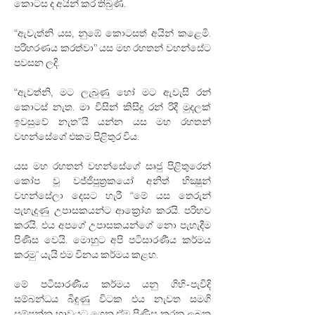
කොටස ද අයින් කර තිබුණි.
“ඇවැත්නි යස, නුඹේ කොටසත් අයින් කළෙමි. 
පරිහරණය කරත්වා” යස මහ රහතන් වහන්සේට 
පවසන ලදි.
“ඇවත්නි, මට ලැබුණු හෝ මට ඇවැසි රන් 
කොටස් නැත. මා විසින් කිසිදු රන් රිදී මුදලක් 
ඉවසුවේ නැත”යි යන්න යස මහ රහතන් 
වහන්සේගේ එකම පිළිතුර විය.
යස මහ රහතන් වහන්සේගේ සෘජු පිළිතුරෙන් 
කෝප වූ වජ්ජිපුත්‍රකයෝ අනිත් භික්‍ෂුන් 
වහන්සේලා දෙසට හැරී “මේ යස තෙරුන් 
පැහැදුණු උපාසකයන්ට ආක්‍රෝශ කරයි. පරිභව 
කරයි. එය අපගේ උපාසකයන්ගේ නො පැහැදීම 
පිණිස වෙයි. මොහුට අපි පටිසාරණීය කර්මය 
කරමු" යැයි එම විනය කර්මය කළහ.
මේ පටිසාරණීය කර්මය යනු ගිහි-පැවිදි 
සම්බන්ධය බිඳුණු විටක එය නැවත සමගි 
සම්පන්න භාවයට ගෙන ඒම පිණිස කරනු ලබන 