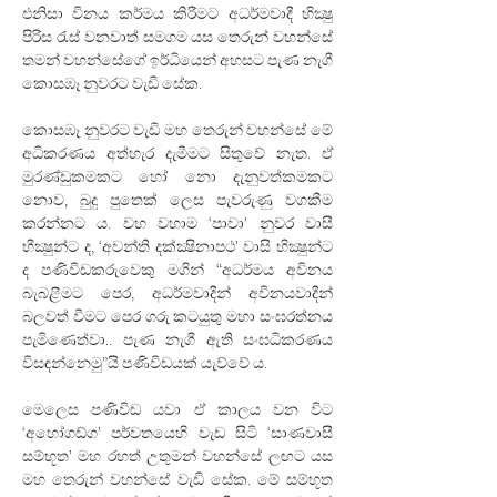
එනිසා විනය කර්මය කිරීමට අධර්මවාදී භික්‍ෂු 
පිරිස රැස් වනවාත් සමගම යස තෙරුන් වහන්සේ 
තමන් වහන්සේගේ ඉර්ධියෙන් අහසට පැණ නැගී 
කොසඹෑ නුවරට වැඩි සේක.
කොසඹෑ නුවරට වැඩි මහ තෙරුන් වහන්සේ මේ 
අධිකරණය අත්හැර දැමීමට සිතුවේ නැත. ඒ 
මුරණ්ඩුකමකට හෝ නො දැනුවත්කමකට 
නොව, බුදු පුතෙක් ලෙස පැවරුණු වගකීම 
කරන්නට ය. වහ වහාම ‘පාවා’ නුවර වාසී 
භීක්‍ෂුන්ට ද, ‘අවන්ති දක්ක්‍ෂිනාපථ’ වාසි භික්‍ෂුන්ට 
ද පණිවිඩකරුවෙකු මගින් “අධර්මය අවිනය 
බැබළීමට පෙර, අධර්මවාදීන් අවිනයවාදීන් 
බලවත් වීමට පෙර ගරු කටයුතු මහා සංඝරත්නය 
පැමිණෙත්වා.. පැණ නැගී ඇති සංඝධිකරණය 
විසඳන්නෙමු”යි පණිවිඩයක් යැව්වේ ය.
මෙලෙස පණිවිඩ යවා ඒ කාලය වන විට 
‘අහෝගඩ්ග’ පර්වතයෙහි වැඩ සිටි ‘සාණවාසී 
සම්භූත’ මහ රහත් උතුමන් වහන්සේ ලඟට යස 
මහ තෙරුන් වහන්සේ වැඩි සේක. මේ සම්භූත 