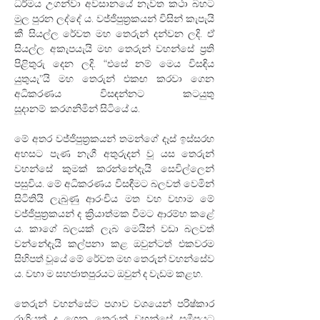
ධර්මය උගන්වා අවසානයේ නැවත කථා බහට 
මුල පුරන ලද්දේ ය. වජ්ජිපුත්‍රකයන් විසින් කැපැයි 
කී සියල්ල රේවත මහ තෙරුන් දන්වන ලදි. ඒ 
සියල්ල අකැපයැයි මහ තෙරුන් වහන්සේ ප්‍රති 
පිළිතුරු දෙන ලදි. “එසේ නම් මෙය විසඳිය 
යුතුයැ”යි මහ තෙරුන් එකඟ කරවා ගෙන 
අධිකරණය විසඳන්නට කටයුතු 
සූදානම්
 කරගනිමින් සිටියේ ය.
මේ අතර වජ්ජිපුත්‍රකයන් තමන්ගේ දෑස් ඉස්සරහ 
අහසට පැණ නැගී අතුරුදන් වූ යස තෙරුන් 
වහන්සේ කුමක් කරන්නේදැයි සෙවිල්ලෙන් 
පසුවිය. මේ අධිකරණය විසඳීමට බලවත් වෙමින් 
සිටිතියි ලැබුණු ආරංචිය මත වහ වහාම මේ 
වජ්ජිපුත්‍රකයන් ද ක්‍රියාත්මක වීමට ආරම්භ කළේ 
ය. කාගේ බලයක් ලැබ මෙයින් වඩා බලවත් 
වන්නේදැයි කල්පනා කළ ඔවුන්ටත් එකවරම 
සිහිපත් වූයේ මේ රේවත මහ තෙරුන් වහන්සේව 
ය. වහා ම සහජාතපුරයට ඔවුන් ද වැඩම කළහ.
තෙරුන් වහන්සේට පගාව වශයෙන් පරිෂ්කාර 
රාශියක් ද ගෙන තෙරුන් වහන්සේ සමීපයට 