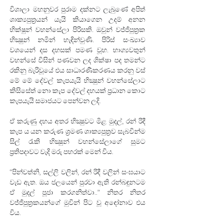
විශාලා මහනුවර පුරාම දක්නට ලැබුණේ අපිත් 
ශාක්‍යපුත්‍රයන් යැයි කියාගෙන උදම් අනන 
භික්ෂුන් වහන්සේලා පිරිසකි. ඔවුන් වජ්ජිපුත්‍රක 
භික්‍ෂුන් නමින් හැඳින්වුණි. පිරිස් සංඛ්‍යාව 
වශයෙන් දස දහසක් පමණ වූහ. භාග්‍යවතුන් 
වහන්සේ විසින් පණවන ලද ශික්ෂා පද තමන්ට 
රකිනු බැරිවූයේ එය සාධාරණීකරණය කරනු වස් 
මේ මේ දේවල් කැපයැයි භික්‍ෂුන් වහන්සේලාට 
කිසිසේත් නො කැප දේවල් දහයක් ප්‍රධාන කොට 
කැපයැයි සමාජයට පෙන්වන ලදි.
ඒ කරුණු දහය අතර භික්‍ෂුවට මිළ මුදල්, රන් රිදී 
කැප ය යන කරුණ ශ්‍රමණ ශාක්‍යපුත්‍රව සැබවින්ම 
සිල් රැකි භික්‍ෂුන් වහන්සේලාගේ සුමට 
ප්‍රතිපදාවට වැදි මරු පහරක් මෙන් විය.
“පින්වත්නි, සල්ලි වලින්, රන් රිදී වලින් සංඝයාට 
වැඩ ඇත. ඔය ජලයෙන් පුරවා ඇති රන්බඳුනටම 
ඒ මුදල් පූජා කරගනිත්වා..” නිතර නිතර 
වජ්ජිපුත්‍රකයන්ගේ මුවින් පිට වූ අඳෝනාව එය 
විය.