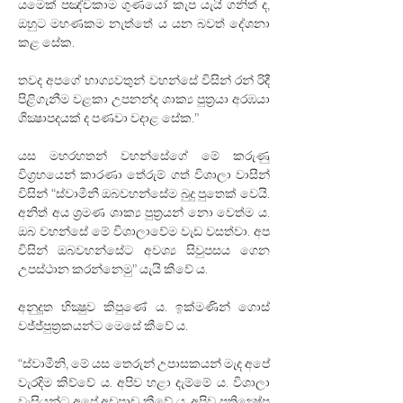
යමෙක් පඤ්චකාම ගුණයෝ කැප යැයි ගනිත් ද, 
ඔහුට මහණකම නැත්තේ ය යන බවත් දේශනා 
කළ සේක.
තවද අපගේ භාග්‍යවතුන් වහන්සේ විසින් රන් රිදී 
පිළිගැනීම වළකා උපනන්ද ශාක්‍ය පුත්‍රයා අරඹයා 
ශික්‍ෂාපදයක් ද පණවා වදාළ සේක.”
යස මහරහතන් වහන්සේගේ මේ කරුණු 
විග්‍රහයෙන් කාරණා තේරුම් ගත් විශාලා වාසීන් 
විසින් “ස්වාමීනී ඔබවහන්සේම බුදු පුතෙක් වෙයි. 
අනිත් අය ශ්‍රමණ ශාක්‍ය පුත්‍රයන් නො වෙත්ම ය. 
ඔබ වහන්සේ මේ විශාලාවේම වැඩ වසත්වා. අප 
විසින් ඔබවහන්සේට අවශ්‍ය සිවුපසය ගෙන 
උපස්ථාන කරන්නෙමු” යැයි කීවේ ය.
අනුදූත භික්‍ෂුව කිපුණේ ය. ඉක්මණින් ගොස් 
වජ්ජ්පුත්‍රකයන්ට මෙසේ කීවේ ය.
“ස්වාමීනි, මේ යස තෙරුන් උපාසකයන් මැද අපේ 
වැරදිම කිව්වේ ය. අපිව හළා දැම්මේ ය. විශාලා 
වැසියන්ට අපේ අඩුපාඩු කීවේ ය. අපිව ප්‍රතික්‍ෂේප 