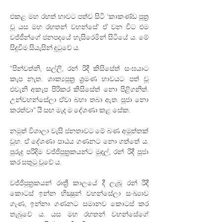
එකළ මහ රහත් භාවට පත්ව සිටි ‘කාකණ්ඩ පූත්‍ර 
වූ යස මහ රහතන් වහන්සේ’ ඒ වන විට එම 
වජ්ජීන්ගේ ජනපදයේ හැසිරෙමින් සිටියේ ය. මේ 
සිදුවීම සියැසින් දුටුවේ ය.
“පින්වත්නි, සල්ලි, රන් රිදී කිසිසේත් සංඝයාට 
කැප නැත. ශාක්‍යපුත්‍ර ශ්‍රමණ භාවයට පත් වූ 
එවැනි අකැප පිරිකර කිසිසේත් නො පිළිගනිත්. 
උන්වහන්සේලා ඒවා බහා තබා ඇත. පූජා නො 
කරත්වා” යි සඟ මැද ම දේශණා කළ සේක.
නමුත් විශාලා වැසි ජනතාවට මේ බණ අමුත්තක් 
වූහ. ඒ දේශණා පාඨය ගණනට නො ගත්තේ ය. 
පුරුදු පරිදිම වජ්ජිපුත්‍රකයන්ට මුදල්, රන් රිදී පූජා 
කර සතුටු වූවේ ය.
වජ්ජිපුත්‍රකයන් රාත්‍රී කාලයේ දී ලැබූ රන් රිදී 
කොටස් ඉන්න භික්‍ෂුන් වහන්සේලා සංඛ්‍යාව 
ගැණ, ඉන්නා ගණනට සමානව කොටස් කර 
තැබුවේ ය. යස මහ රහතන් වහන්සේගේ 