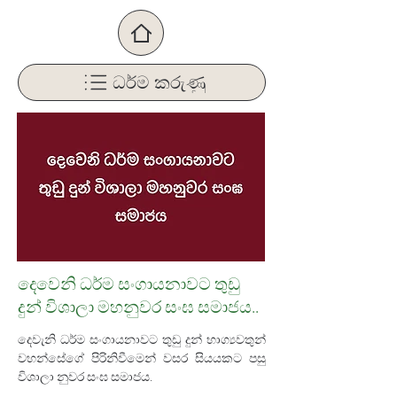
ධර්ම කරුණු
දෙවෙනි ධර්ම සංගායනාවට තුඩු
දුන් විශාලා මහනුවර සංඝ සමාජය..
දෙවැනි ධර්ම සංගායනාවට තුඩු දුන් භාග්‍යවතුන් 
වහන්සේගේ පිරිනිවීමෙන් වසර සියයකට පසු 
විශාලා නුවර සංඝ සමාජය.