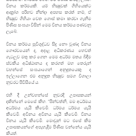
විනය කර්මයකි. යම් භික්‍ෂුවක් ගිහියෙක්ට 
ආක්‍රා්ශ පරිභව නින්දා අපහස කරත් නම්, ඒ 
භික්‍ෂුව ගිහියා වෙත ගොස් කමා කරවා ගැනීම 
පිණිස සංඝයා විසින් මෙම විනය කර්මය පණවනු 
ලැබේ.
විනය කර්මය සුවිශුද්ධව සිදු නො වුණද විනය 
ගෞරවයෙන් ද, අදාළ අධිකරණය හෙවත් 
ගැටලුව මතු කර ගෙන මෙම අධර්ම මතය බිඳීම 
ස්වකීය අධිෂ්ඨානය ද කරගත් මහ තෙරුන් 
වහන්සේ සංඝයාගෙන් අනුදූතයෙකු ද 
ඉල්ලාගෙන එම අනුදූත භික්‍ෂුව සමග විශාලා 
නුවරට පිවිසියේ ය.
එහි දී උන්වහන්සේ නුවරදි උපාසකයන් 
දකින්නේ මෙසේ කීහ. “පින්වත්නි, මම අධර්මය 
අධර්මය යැයි කීවෙමි. ධර්මය ධර්මය යැයි 
කීවෙමි. අවිනය අවිනය යැයි කීවෙමි. විනය 
විනය යැයි කීවෙමි. මොවුන් මට එසේ කීම 
උපාසකයන්ගේ අපැහැදීම පිණිස වන්නේය යැයි 
කියත්.