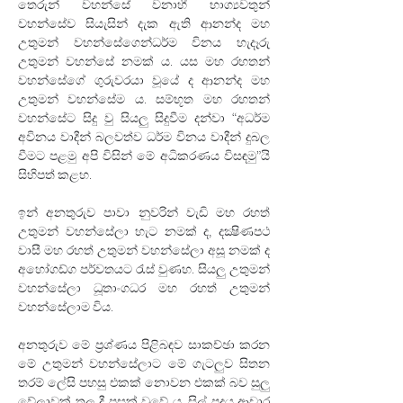
තෙරුන් වහන්සේ වනාහී භාග්‍යවතුන් 
වහන්සේව සියැසින් දැක ඇති ආනන්ද මහ 
උතුමන් වහන්සේගෙන්ධර්ම විනය හැදෑරු 
උතුමන් වහන්සේ නමක් ය. යස මහ රහතන් 
වහන්සේගේ ගුරුවරයා වූයේ ද ආනන්ද මහ 
උතුමන් වහන්සේම ය. සම්භූත මහ රහතන් 
වහන්සේට සිදු වු සියලු සිදුවීම දන්වා “අධර්ම 
අවිනය වාදීන් බලවත්ව ධර්ම විනය වාදීන් දුබල 
වීමට පළමු අපි විසින් මේ අධිකරණය විසඳමු”යි 
සිහිපත් කළහ.
ඉන් අනතුරුව පාවා නුවරින් වැඩි මහ රහත් 
උතුමන් වහන්සේලා හැට නමක් ද, දක්‍ෂිණපථ 
වාසී මහ රහත් උතුමන් වහන්සේලා අසූ නමක් ද 
අහෝගඩ්ග පර්වතයට රැස් වුණහ. සියලු උතුමන් 
වහන්සේලා ධූතාංගධර මහ රහත් උතුමන් 
වහන්සේලාම විය.
අනතුරුව මේ ප්‍රශ්ණය පිළිබඳව සාකච්ඡා කරන 
මේ උතුමන් වහන්සේලාට මේ ගැටලුව සිතන 
තරම් ලේසි පහසු එකක් නොවන එකක් බව සුලු 
වේලාවක් තුල දී පසක් වූවේ ය. සිල් පදය ආචාර 