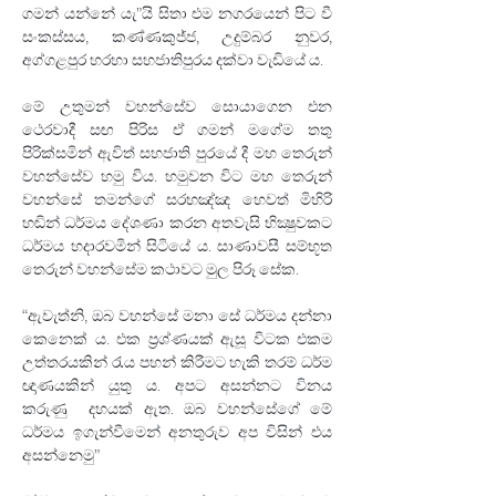
ගමන් යන්නේ යැ”යි සිතා එම නගරයෙන් පිට වී 
සංකස්සය, කණ්ණකුජ්ජ, උදුම්බර නුවර, 
අග්ගළපුර හරහා සහජාතිපුරය දක්වා වැඩියේ ය.
මේ උතුමන් වහන්සේව සොයාගෙන එන 
ථෙරවාදී සඟ පිරිස ඒ ගමන් මගේම තතු 
පිරික්සමින් ඇවිත් සහජාති පුරයේ දී මහ තෙරුන් 
වහන්සේව හමු විය. හමුවන විට මහ තෙරුන් 
වහන්සේ තමන්ගේ සරභඤ්ඤ හෙවත් මිහිරි 
හඬින් ධර්මය දේශණා කරන අතවැසි භික්‍ෂුවකට 
ධර්මය හදාරවමින් සිටියේ ය. සාණාවසී සම්භූත 
තෙරුන් වහන්සේම කථාවට මුල පිරූ සේක.
“ඇවැත්නි, ඔබ වහන්සේ මනා සේ ධර්මය දන්නා 
කෙනෙක් ය. එක ප්‍රශ්ණයක් ඇසූ විටක එකම 
උත්තරයකින් රැය පහන් කිරීමට හැකි තරම් ධර්ම 
ඥාණයකින් යුතු ය. අපට අසන්නට විනය 
කරුණු
 දහයක් ඇත. ඔබ වහන්සේගේ මේ 
ධර්මය ඉගැන්වීමෙන් අනතුරුව අප විසින් එය 
අසන්නෙමු”