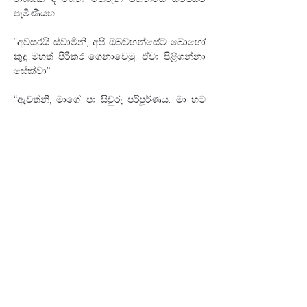
පැමිණියහ.
“අවසරයි ස්වාමීනි, අපි ඔබවහන්සේට බොහෝ 
කුදු මහත් පිරිකර ගෙනාවෙමු. ඒවා පිළිගන්නා 
සේක්වා”
“ඇවත්නි, මාගේ පා සිවුරු පරිපූර්ණය. මා හට 
පරිෂ්කාර වලින් අඩුවක් නැත්තේයැ”යි මහ 
තෙරුන් වහන්සේ ඒවා ප්‍රතික්‍ෂේප කළ සේක.
වජ්ජිපත්‍රකයන් උත්සහය
අත්හැරියේම නැත. 
රේවත තෙරුන් වහන්සේගේ උපස්ථායක වු 
‘උත්තර‘ භික්‍ෂුව සමීපයට ගියේ ය. චාටු බස් 
දොඩමින් උත්තර භික්‍ෂුවව රැවටුවේ ය. ඔවුන්ගේ 
කථාවේ නිමක් නැති බව උත්තර භික්‍ෂුව 
බේරෙන්න බැරිම තැන “විය යුත්තේ කුමක්දැයි” 
විමසුවේ ය.
“ස්වාමීනී, ඔබ වහන්සේගේ ගුරු හිමියන්ට මේ 
ටික විතරක් පවසනු මැනවි. බුදුවරු පහළ වන්නේ 
පෙරදිග ය. එනිසා පෙරදිගවැසි භික්‍ෂුහු නිතරම 