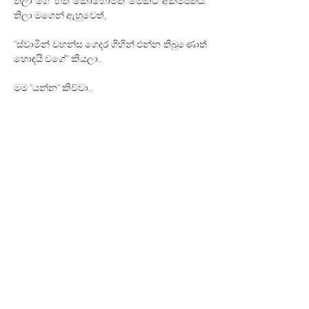
තිලා ගේ හිත කොහොමත් මේකට අකම්පිතයි. 
තිලා මගෙන් ඇහුවෙත්‍, 
"ස්වාමින් වහන්ස ගෙදර ගිහින් එන්න තිබුණොත් 
හොඳයි වගේ" කියලා.. 
මම "යන්න" කිව්වා..
එතකොටයි තිලා මට ලිව්වේ "අම්මා මැරිලා 
කියලා පණිවිඩයක් ආවා" කියලා..
ඉතින් වඩපු හිතක තත්වය ඒකයි.. 
අම්මට මේ හැම කුසලයක්මත්‍, අපි කරපු කුසල් 
සියල්ලමත්‍, ඔබ කරපු කුසල් සියල්ලමත් නිවන 
පිණිස ම හේතු වේවා.. 
අපිට කරන්න පුලුවන් අවසන් උපකාරක 
ප්‍රාර්ථනාව එයයි..
✍️ 
Author: 
Ven. Kirulapana Dhammawijaya 
Thero 