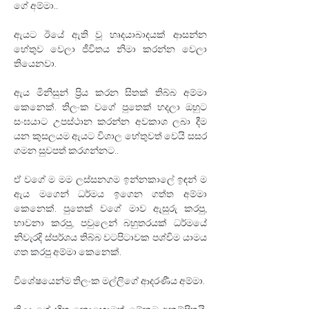
ගේ අම්මා.. 
ඇයට ඊයේ ඇති වූ හෘදයාබාදයක් ආසන්න 
හේතුව වෙලා ජීවිතය නිමා කරන්න වෙලා 
තියෙනවා.
ඇය මිනිසුන් ප්‍රිය කරන සිතක් තිබ්බ අම්මා 
කෙනෙක්. තිලංක වගේ පුතෙක් හදලා ඔහුට 
සංඝයාට උපස්ථාන කරන්න අවකාශ ලබා දීම 
යන කුසලයම ඇයට විශාල හේතුවත් වෙයි සසර 
ගමන සුවපත් කරගන්නට..
ඒ වගේ ම මම ලස්සනගම ඉන්නකාලේ ඉඳන් ම 
ඇය මගෙන් ධර්මය ඉගෙන ගත්ත අම්මා 
කෙනෙක්. පුතෙක් වගේ මාව ඇසුරු කරපු‍, 
භාවනා කරපු‍, පවුලෙන් බහුතරයක් ධර්මයේ 
නිවැරදි ස්පර්ශය තිබ්බ වටපිටාවක පශ්චිම යාමය 
ගත කරපු අම්මා කෙනෙක්. 
විශේෂයෙන්ම තිලංක මල්ලිගේ ආදරණීය අම්මා. 