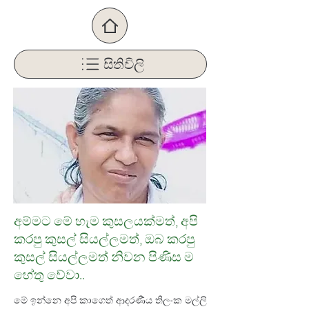
සිතිවිලි
අම්මට මේ හැම කුසලයක්මත්‍, අපි
කරපු කුසල් සියල්ලමත්‍, ඔබ කරපු
කුසල් සියල්ලමත් නිවන පිණිස ම
හේතු වේවා..
මේ ඉන්නෙ අපි කාගෙත් ආදරණීය තිලංක මල්ලි 