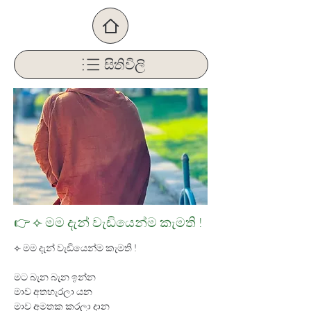
සිතිවිලි
👉 ⟣ මම දැන් වැඩියෙන්ම කැමති !
⟣ මම දැන් වැඩියෙන්ම කැමති !
මට බැන බැන ඉන්න
මාව අතහැරලා යන 
මාව අමතක කරලා දාන