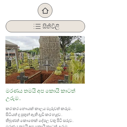
සිතිවිලි
මරණය තමයි අප කොයි කාටත්
උරුම..
කර කර නොයක් කාලය මැරුවත් කරුම..
සිටියත් දූ පුතුන් ඇති දැඩි කර හැදුව..
තිබුණත් කොතෙක් දේපල වතු පිටි සරුව..
මරණය තමයි අප කොයි කාටත් උරුම..