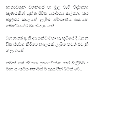
භාග්‍යවතුන් වහන්සේ පා මුල වැටී විදර්ශනා 
ඥාණයකින් යුක්ත ජීවිත යථාර්ථය කල්පනා කර 
බැලීමට කාලයක් ලැබීම නිර්වාණය සොයන 
බෞද්ධයන්ට මහත් ලාභයකි..
ධ්‍යානයක් ඇති අයෙක්ට මහා සෑ භූමියේ දී ධ්‍යාන 
සිත ස්පර්ශ කිරීමට කාලයක් ලැබීම තවත් එවැනි 
ම ලාභයකි..
තමන් ගේ ජීවිතය ප්‍රත්‍යවේක්ෂා කර බැලීමට ද 
මහා සෑ භූමිය ඉතාමත් ම සුදුසු පින් බිමක් වේ..
අධිෂිඨානයන් පිරිසිඳ බැලීමට ද, ඒ මඟෙහි ගමන් 
ගන්නේ ද යනුවෙන් සිතීමට ද බුදුන් පා මුල 
වැටුණාක් මෙන් ඇති මහා සැ මළුව තරම් වූ තවත් 
තැනක් කොයින් ලබන්න ද ?
✍ 
Author: 
Ven. Kirulapana Dhammawijaya Thero 
Date: 17.06.2023