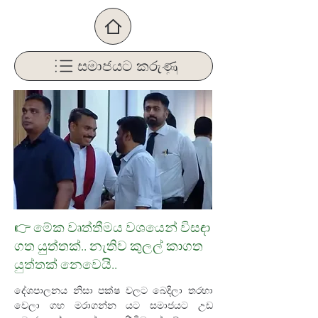
සමාජයට කරුණු
👉 මේක වෘත්තීමය වශයෙන් විසඳා
ගත යුත්තක්.. නැතිව කුලල් කාගත
යුත්තක් නෙවෙයි..
දේශපාලනය නිසා පක්ෂ වලට බෙදිලා තරහා 
වෙලා ගහ මරාගන්න යට සමාජයට උඩ 