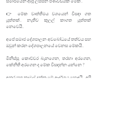
සමාජයෙන් ආපු ලස්සන පණිවිඩයක් මේක..
👉 මේක වෘත්තීමය වශයෙන් විසඳා ගත 
යුත්තක්.. නැතිව කුලල් කාගත යුත්තක් 
නෙවෙයි..
අපේ සමාජ දේශපාලන අවබෝධයේ තත්වය සහ 
ඔවුන් කරන දේශපාලනයේ වෙනස මේකයි..
මිනිස්සු කොච්චර බැනගෙන‍, තරහා අරගෙන‍, 
කේනිති අරගෙන ද මේක විසඳන්න යන්නෙ ?
අනුර‍ සහ නාමල් දුන්න මේ ආදර්ශය හොඳයි.. අපි 
කවුරුත් එය වටහා ගත යුතු යි..
මේක වෘත්තිමය වශයෙන් විසඳාගන්න.. යාලුවො 
තරහා කරගන්නැතිව.. 
✍ 
Author: 
Ven. Kirulapana Dhammawijaya Thero 
Date: 16.08.2024