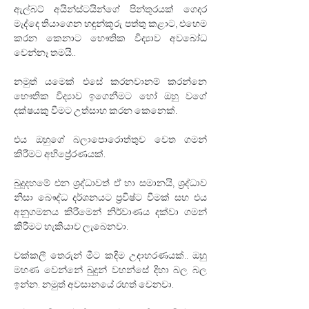
ඇල්බට් අයින්ස්ටයින්ගේ පින්තූරයක් ගෙදර 
මැද්දෙ තියාගෙන හඳුන්කූරු පත්තු කළාට‍, එහෙම 
කරන කෙනාට භෞතික විද්‍යාව අවබෝධ 
වෙන්නෑ තමයි..
නමුත් යමෙක් එසේ කරනවානම් කරන්නෙ 
භෞතික විද්‍යාව ඉගෙනීමට හෝ ඔහු වගේ 
දක්ෂයකු වීමට උත්සාහ කරන කෙනෙක්. 
එය ඔහුගේ බලාපොරොත්තුව වෙත ගමන් 
කිරීමට අභිප්‍රේරණයක්. 
බුදුදහමේ එන ශ්‍රද්ධාවත් ඒ හා සමානයි, ශ්‍රද්ධාව 
නිසා බෞද්ධ දර්ශනයට ප්‍රවිෂ්ට වීමක් සහ එය 
අනුගමනය කිරීමෙන් නිර්වාණය දක්වා ගමන් 
කිරීමට හැකියාව ලැබෙනවා. 
වක්කලී තෙරුන් මීට කදිම උදාහරණයක්.. ඔහු 
මහණ වෙන්නේ බුදුන් වහන්සේ දිහා බල බල 
ඉන්න. නමුත් අවසානයේ රහත් වෙනවා.