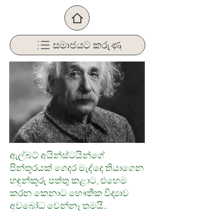
සමාජයට කරුණු
ඇල්බට් අයින්ස්ටයින්ගේ
පින්තූරයක් ගෙදර මැද්දෙ තියාගෙන
හඳුන්කූරු පත්තු කළාට‍, එහෙම
කරන කෙනාට භෞතික විද්‍යාව
අවබෝධ වෙන්නෑ තමයි..