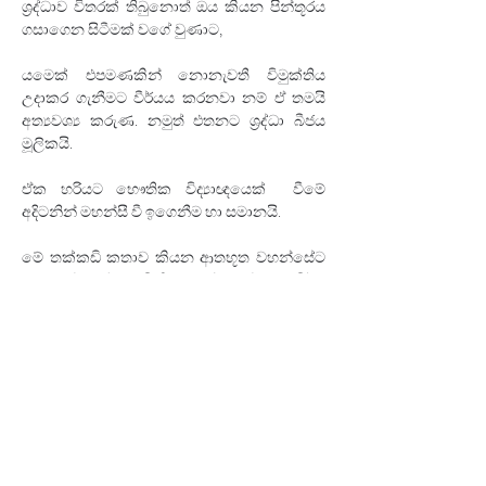
ශ්‍රද්ධාව විතරක් තිබුනොත් ඔය කියන පින්තූරය 
ගසාගෙන සිටීමක් වගේ වුණාට‍,
යමෙක් එපමණකින් නොනැවතී විමුක්තිය 
උදාකර ගැනීමට වීර්යය කරනවා නම් ඒ තමයි 
අත්‍යවශ්‍ය කරුණ. නමුත් එතනට ශ්‍රද්ධා බීජය 
මූලිකයි. 
ඒක හරියට භෞතික විද්‍යාඥයෙක්  වීමේ 
අදිටනින් මහන්සී වී ඉගෙනීම හා සමානයි.
මේ තක්කඩි කතාව කියන ආතභූත වහන්සේට 
ඕක තේරෙන්නෑ. මිනිහට ශ්‍රද්ධාවත් නෑ. වීර්ය 
කරලාත් නෑ. ඇති ප්‍රඥාවකුත් නෑ. හරකාගේ වගේ 
කඳ විතරයි වැඩිලා තියෙන්නෙ.
පරහට සුදනා වගේ බණ කියන්න දඟලන 
උන්ගේ මහ උන් මල් පහන් පත්තු කරලා ඉල් මහ 
විරුවො සමරන්නේ‍, උතුරට ගිහින් මැරිච්ච 
කොටි සමරන්⁣නෙ මැරිච්ච උන්ට පණ එයි කියලා 
හිතාගෙන ද කියන එක මං දන්නෑ. 