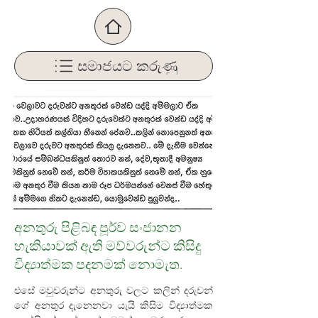
සමාජයට කරුණු
අනතුරු පිළිබඳ පූර්ව සංජානන
හැකියාවක් ඇති මව්වරුන්ට කිසිදු
විද්‍යාත්මක පදනමක් නොමැත.
එසේ මවුවරුන්ට අනතුරු වලට කලින් දරුවන් 
ගේ අනතුර දැනෙනවා යැයි කිසිම විද්‍යාත්මක 