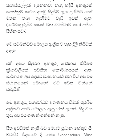
කනස්සල්ලක් දැනෙනවා නම්, හදිසි අනතුරක් 
පෙන්නුම් කරන අහඹු සිදුවීම් ඇය දැකීමට හෝ 
මතක තබා ගැනීමට වැඩි ඉඩක් ඇත. 
(කර්මානුරූපිව සකස් වන වටපිටාව හෝ දකින 
සිහින පවා) 
මේ සම්බන්ධව මොලය ආශ්‍රිත ව පැහැදිලි කිරීමක් 
ද ඇත. 
එහි අපට සිදුවන අනතුරු ගණනය කිරීමේ 
ක්‍රියාවලියක් පවතින කොට්ඨාසයක් ඇත. 
මාර්ගයක අප දෙසට වාහානයක් එන විට අප එම 
ස්ථානයෙන් බොහෝ විට ඉවත් වන්නේ 
එබැවිනි.
මේ අනතුරු සම්බන්ධව ද ගණනය වීමක් පසුබිම් 
ආශ්‍රිතව අපට මොලය ඇසුරෙන් ඇතත්‍, සිදු වන 
තුරු අප එය ගණන් ගන්නේ නැත. 
සිත අවධිමත් නැති බව මෙයට ප්‍රධාන හේතුව යි. 
බටහිර විද්‍යාවේ දී මෙය Unconscious Mind 