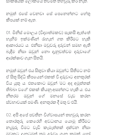
සාක්ෂියක් ලෝකයේ තවමත් තහවුරු කර නැත.
නමුත් එසේ වෙනවා සේ පෙනෙන්නට හේතු 
කීපයක් නම් ඇත.
01. මිනිස් මොලය (විද්‍යාත්මකව) සැකසී ඇත්තේ 
හැඟීම් ඉක්මණින් රැහැන් ගත කිරීමට හැකි 
ආකාරයට ය. එනිසා මවුවරු දරුවන් සමඟ ඇති 
බැඳීම නිසා ඔවුන් නො දැනුවත්වම දරුවාගේ 
ආරක්ෂාව ගැන සිතයි. 
නමුත් ඔවුන් එය සිතුවා කියා ඔවුන්ට සිතීමට නම් 
ඒ සිතූ සිද්ධි කීපයෙන් එකක් වී දරුවාට අනතුරක් 
විය යුතු ය. එතකොට ඔවුන් 'මට අද අමුත්තක් 
තිබ්බා වගේ' එකක් කියනු අසන්නට හැකි ය. එය 
නිතරම ඔවුන් ගේ මනසේ වැඩ කරන 
ස්වභාවයක් පමණි. අනතුරක දී මතු ව එයි.
02. අපි අපේ පවතින විශ්වාසයන් තහවුරු කරන 
තොරතුරු කෙරෙහි අවධානය යොමු කිරීමට 
නැඹුරු වීමට වැඩි කැමැත්තක් දක්වන නිසා 
මවකට දැනටමත් තම දරුවා ගැන කුමක් හෝ 