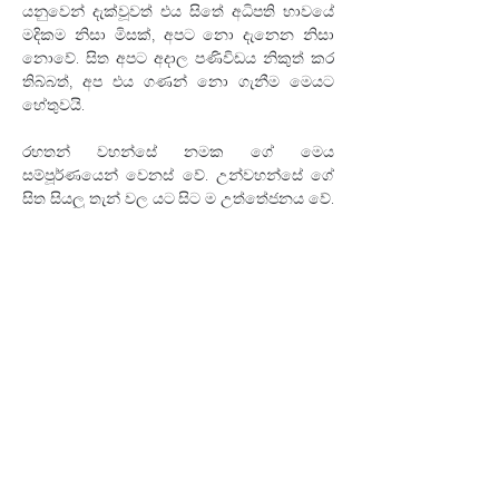
යනුවෙන් දැක්වූවත් එය සිතේ අධිපති භාවයේ 
මදිකම නිසා මිසක්‍, අපට නො දැනෙන නිසා 
නොවේ. සිත අපට අදාල පණිවිඩය නිකුත් කර 
තිබ්බත්‍, අප එය ගණන් නො ගැනීම මෙයට 
හේතුවයි. 
රහතන් වහන්සේ නමක ගේ මෙය 
සම්පූර්ණයෙන් වෙනස් වේ. උන්වහන්සේ ගේ 
සිත සියලු තැන් වල යට සිට ම උත්තේජනය වේ. 
අවධිමත් භාවය යනු එයයි. 
03. එවැන් සිදුවීමක් දෙස ආපසු හැරී බලන විට, ඒ 
අවස්ථාවේ දී සැබෑ අනතුරු ඇඟවීමේ සංඥා 
නොතිබුණද, නරක දෙයක් සිදුවීමට යන බව අප 
දැන සිටිය යුතු බවට හැඟීමක් ඇති විය හැකි බව 
මානසික සිද්ධි පිලිබඳ කරුණකි.
එබැවින්, පෙරනිමිති පිටුපස භයානක විද්‍යාවක් 
හෝ මේ සමහරු කියා ඇති ආකාරයේ මැජික් 
එකක් හෝ නොමැති අතර, මව්වරුන් සහ 
ඔවුන්ගේ දරුවන් අතර ශක්තිමත් චිත්තවේගීය 