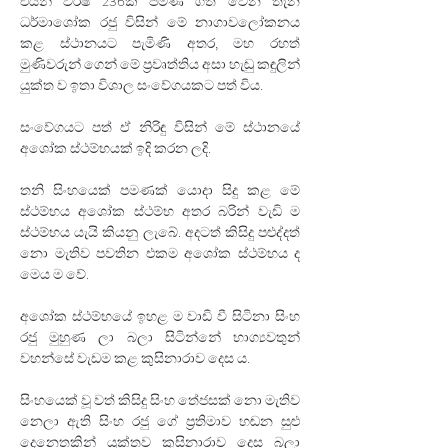
එයින් වර්ෂ 236ක් පමණ ගත වෙන තැන 
ධර්මාශෝක රජු විසින් මේ නාගාවලෝකනය 
කළ ස්ථානයට පැමිණි අතර, මහ රහත් 
මුණිවරුන් ගෙන් මේ ප්‍රවෘත්තිය අසා හැඬු කඳුලින් 
යුක්ත ව ඉතා විශාල සංවේගයකට පත් විය. 
සංවේගයට පත් ඒ නිරිඳු විසින් මේ ස්ථානයේ 
අශෝක ස්ථම්භයක් ඉදි කරන ලදි. 
තනි සිංහයෙක් පමණක් යොදා සිදු කළ මේ 
ස්ථම්භය අශෝක ස්ථම්භ අතර බරින් වැඩි ම 
ස්ථම්භය යැයි කියනු ලැබේ. අදටත් කිසිදු පළුද්දත් 
නො මැතිව පවතින එකම අශෝක ස්ථම්භය ද 
මෙය ම වේ. 
අශෝක ස්ථම්භයේ ඉහළ ම වාඩි වී සිටිනා සිංහ 
රජු මුහුණ ලා බලා සිටින්නේ භාග්‍යවතුන් 
වහන්සේ වැඩම කළ කුසිනාරාව දෙස ය. 
සිංහයෙක් වූ වත් කිසිදු සිංහ තේජසක් නො මැතිව 
නෙලා ඇති සිංහ රජු ගේ ප්‍රතිමාව හඬන සුළු 
දෙනෙතකින් යුක්තව කුසිනාරාව දෙස බලා 