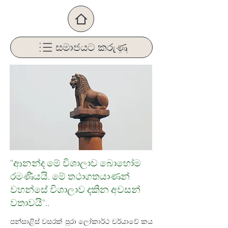
සමාජයට කරුණු
"ආනන්ද මේ විශාලාව බොහෝම
රමණීයයි. මේ තථාගතයාණන්
වහන්සේ විශාලාව දකින අවසන්
වතාවයි"..
පන්සාළිස් වසරක් පුරා ලෝකාර්ථ චර්යාවේ කය 