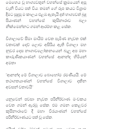
මෙහෙය වූ භාග්‍යවතුන් වහන්සේ ක්‍රමයෙන් අසූ 
වැනි වියට පත් විය. තමන් ගේ රූප කයට විශ්‍රාම 
දීමට සුදුසු ම කාලය එළඹ ඇතැයි දත් භාග්‍යවත් බුදු 
පියාණන් වහන්සේ කුසිනාරාව බලා 
නික්මෙන්නට ගමන් ආරම්භ කළ සේක.
විශාලාවේ සීමා මායිම් වෙත පැමිණ නැවත එක් 
වතාවක් දෙව් ලොව අසිරිය ඇති විශාලා මහ 
නුවර දෙස නාගාවලෝකනයෙන් බැලූ අප මහා 
කාරුණිකයාණන් වහන්සේ ආනන්ද හිමියන් 
අමතා
"ආනන්ද මේ විශාලාව බොහෝම රමණීයයි. මේ 
තථාගතයාණන් වහන්සේ විශාලාව දකින 
අවසන් වතාවයි" 
යනුවෙන් පවසා නැවත පරිනිර්වාණ මංචකය 
වෙත ගමන් ඇරඹු සේක. එම ගමන කෙළවර 
කුසිනාරාවේ දී මහා වීරයාණන් වහන්සේ 
පරිනිර්වාණයට පත් වූ සේක.