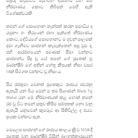
මැදුරු කවුළුවට මැනවින් දර්ශනය වන සේ 
නිර්මාණය කොට තිබීමත් මෙහි ඇති 
විශේෂත්වයකි.
තමන් ගේ සොහොන තැන්පත් කරන සමාධිය ද 
යමුනා ගං තීරයෙන් එහා පැත්තේ නිර්මාණය 
කොට, දේවියගේ සොහොනට ම ගුවන් පාලමක් 
දමා ගැනීමට සාජහන් කැමැත්තෙන් පසූ වූව ද, 
එහි ආරම්භයෙන් පමණක් සීමා වන්නට 
සාජහන්ට සිදු වූ⁣ යේ තමන් ගේ පුතෙක් වූ 
⁣ඖරන්ෂීබ් ගේ අතින් හේතූ කීපයක් නිසා වසර 
14ක් සිර ගත වන්නට වූ නිසා ය. 
පිය රජතුමා වෙනත් පුතෙකුට රාජ්‍යය පවරනු 
ඇතැයි යන බිය මෙන් ම තම පියාණන් Black Taj 
Mahal යන මේ නිර්මාණයත් කළ හොත් තමන් 
රජ වූ විට තමන් සතුව කිසිම සම්පතක් නො වනු 
ඇතැයි යනුවෙන් කුමරුට ආ සිතිවිල්ල ද එයට 
දායක වන්නට ඇත. 
මෙලෙස සාජහන් ගේ රාජ්‍යය කාලය ක්‍රි.ව 1658 දී 
පුතෙකු වන ඖරන්ෂීබ් විසින් බලහත්කාරයෙන් 