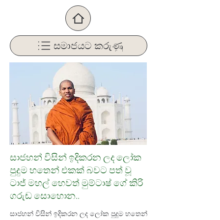
සමාජයට කරුණු
සාජහන් විසින් ඉදිකරන ලද ලෝක
පුදුම හතෙන් එකක් බවට පත් වූ
ටාජ් මහල් හෙවත් මුම්ටාෂ් ගේ කිරි
ගරුඬ සොහොන..
සාජහන් විසින් ඉදිකරන ලද ලෝක පුදුම හතෙන් 