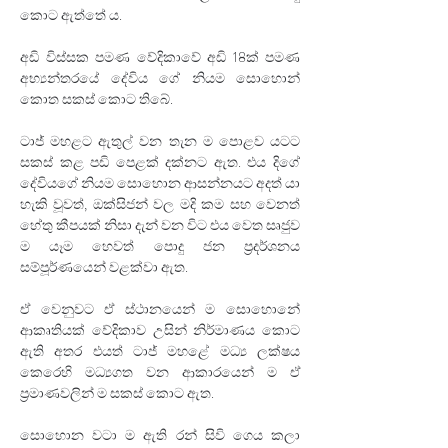
කොට ඇත්තේ ය. 
අඩි විස්සක පමණ වේදිකාවේ අඩි 18ක් පමණ 
අභ්‍යන්තරයේ දේවිය ගේ නියම සොහොන් 
කොත සකස් කොට තිබේ. 
ටාජ් මහළට ඇතුල් වන තැන ම පොළව යටට 
සකස් කළ පඩි පෙළක් දක්නට ඇත. එය දිගේ 
දේවියගේ නියම සොහොන ආසන්නයට අදත් යා 
හැකි වූවත්, ඔක්සිජන් වල මදි කම සහ වෙනත් 
හේතු කීපයක් නිසා දැන් වන විට එය වෙත සෘජුව 
ම යෑම හෙවත් පොදු ජන ප්‍රදර්ශනය 
සම්පූර්ණයෙන් වළක්වා ඇත. 
ඒ වෙනුවට ඒ ස්ථානයෙන් ම සොහොනේ 
ආකෘතියක් වේදිකාව උසින් නිර්මාණය කොට 
ඇති අතර එයත් ටාජ් මහළේ මධ්‍ය ලක්ෂය 
කෙරෙහි මධ්‍යගත වන ආකාරයෙන් ම ඒ 
ප්‍රමාණවලින් ම සකස් කොට ඇත. 
සොහොන වටා ම ඇති රන් සිවි ගෙය කලා 