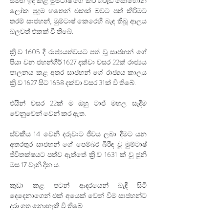
සමඟ ඉදි කළ මුම්ටාෂ් ගේ කිරි ගරුඬ සොහොන 
ලෝක පුදුම හතෙන් එකක් බවට පත් කිරීමට 
තරම් සාජහන්, මුම්ටාෂ් කෙරෙහි බැඳ තිබූ ආලය 
බලවත් එකක් වී තිබේ.
ක්‍රි.ව 1605 දී රාජ්‍යයත්වයට පත් වූ සාජහන් ගේ 
පියා වන ජහන්ගීර් 1627 දක්වා වසර 22ක් රාජ්‍යය 
පාලනය කළ අතර සාජහන් ගේ රාජ්‍යය කාලය 
ක්‍රි.ව 1627 සිට 1658 දක්වා වසර 31ක් වී තිබේ. 
එයින් වසර 22ක් ම ඔහු ටාජ් මහල සෑදීම 
වෙනුවෙන් වෙන් කර ඇත.
ස්වකීය 14 වෙනි දරුවාට ජීවය ලබා දීමට යන 
අතරතුර සාජහන් ගේ ⁣පෙම්බර බිරිඳ වූ මුම්ටාෂ් 
ජීවිතක්ෂයට පත්ව ඇත්තේ ක්‍රි.ව 1631 ක් වූ ජූනි 
මස 17 වැනි දින ය. 
කුඩා කළ පටන් ආදරයෙන් බැඳී සිටි 
දෙදෙනාගෙන් එක් අයෙක් වෙන් වීම සාජහන්ට 
දරා ගත නොහැකි වී තිබේ. 