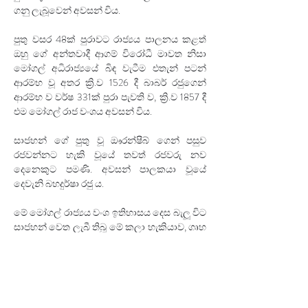
ගනු ලැබූවෙන් අවසන් විය. 
පුතු වසර 48ක් පුරාවට රාජ්‍යය පාලනය කළත් 
ඔහු ගේ අන්තවාදී ආගම් විරෝධී මාවත නිසා 
මෝගල් අධිරාජ්‍යයේ බිඳ වැටීම එතැන් පටන් 
ආරම්භ වූ අතර ක්‍රි.ව 1526 දී බාබර් රජුගෙන් 
ආරම්භ ව වර්ෂ 331ක් පුරා පැවති ව, ක්‍රි.ව 1857 දී 
එම මෝගල් රාජ වංශය අවසන් විය. 
සාජහන් ගේ පුතු වූ ඖරන්ෂීබ් ගෙන් පසුව 
රජවන්නට හැකි වූයේ තවත් රජවරු නව 
දෙනෙකුට පමණි. අවසන් පාලකයා වූයේ 
දෙවැනි බහදුර්ෂා රජු ය. 
මේ මෝගල් රාජ්‍යය වංශ ඉතිහාසය දෙස බැලූ විට 
සාජහන් වෙත ලැබී තිබූ මේ කලා හැකියාව, ගෘහ 
නිර්මාණශීලි බව ඔහුට පරම්පරාවෙන් උරුම වූ 
එකක් බව දැක ගත හැකි ය. 
සාජහන් ගේ සීයා වූ අක්බාර් රජු මේ මෝගල් 
ගෘහ නිර්මාණ ශිල්පයට දායක වූ පළමුවැනි 