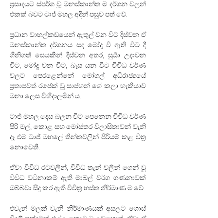
ප්‍රසාදයට ස්පර්ශ වූ මනස්කාන්ත ම දර්ශන වලන් 
එකක් බවට ටාජ් මහල අදින් පසුව පත් වේ. 
ප්‍රධාන වාහල්කඩයෙන් ඇතුල් වන විට දිස්වන ඒ 
මනස්කාන්ත දර්ශනය සඳ මෝදූ වී ඇති විට දී 
ගිනිගත් සෙයකින් දිස්වන අතර, සුර්‍යා උදාවන 
විට, මෝදු වන විට, බැස යන විට විවිධ වර්ණ 
වලට පෙරළෙන්නේ මෝගල් අධිරාජ්‍යයේ 
ප්‍රතාපවත් රජෙක් වූ සාජහන් ගේ කලා හැකියාව 
මනා ලෙස විහිදාලමින් ය.
ටාජ් මහල දෙස බලන විට පෙනෙන විවිධ වර්ණ 
පිරි මල්, කොළ සහ මෝස්තර විලාසිතාවන් වැනි 
දෑ එම ටාජ් මහලේ තීන්තවලින් පිරියම් කළ චිත්‍ර 
නොවෙති. 
ඒවා විවිධ රටවලින්, විවිධ තැන් වලින් ගෙන් වූ 
විවිධ වටිනාකම් ඇති මාබල් වර්ග ගණනාවක් 
ඔබ්බවා සිදු කර ඇති විචිත්‍ර හස්ත නිර්මාණ ම වේ. 
එවැන් මලක් වැනි නිර්මාණයක් අසලට ගොස් 