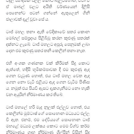
විදුලි පන්දමක් එල්ල කොට බැලුවහොත්, ඒවා ඒ 
ඒ මාබල් වලට අයිති වර්ණයෙන් දිලිසී 
පෙනෙන්ට පටන් ගන්නේ ඇතුලෙන් ගිනි 
ජාලාවක් දැල් වූවා සේ ය. 
ටාජ් මහල තනා ඇති වේදිකාවේ සතර කොන 
මෝගල් සම්ප්‍රදාය පිළිබිඹු කරන කුළුණු සතරක් 
දක්නට ලැබේ. ටාජ් මහලට අපූරු පෙනුමක් ලබා 
දෙන එම කුළුණු සතර තනි කෙලින් තනා නැත. 
එහි අංශක ගණනක වක් කිරීමක් සිදු කොට 
ඇත්තේ, හදීසි භූමිකම්පාවක දී එම කුළුණු ඇද 
ගෙන වැටුණ හොත්, එය ටාජ් මහල වෙත ඇද 
ගෙන නො වැටී එළියට ඇද ගෙන වැටීම පිණිස 
ය. නමුත් එය පියවි ඇසට දැකගැනීමට නො හැකි 
වන අයුරින් නිර්මාණය කර තිබේ. 
ටාජ් මහලේ හරි මැද නූලක් එල්ලුව හොත්, එය 
කෙලින්ම මුම්ටාෂ් ගේ සොහොන මධ්‍යයට එල්ල 
වී ඇත. එනම්, එම දේවියගේ සොහොන ටාජ් 
මහ⁣ළේ මධ්‍යම ලක්ෂය කොට මෙම විශ්ව කර්ම 
නිර්මාණය ගෘහ නිර්මාණ ශිල්පීන් විසින් සිදු 