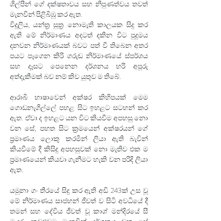
ශිල්පීන් ගේ දක්ෂතාවය සහ නිපුණත්වය තවත් 
මැනවින් පිළිබිඹු කර ඇත.
විදුලිය, යන්ත්‍ර සුත්‍ර නොමැති කාලයක සිදු කර 
ඇති මේ නිර්මාණය අදටත් දකින විට පුදුමය 
දනවන නිර්මාණයක් බවට පත් වී තිබෙන අතර 
පයට පෑගෙන කිරි ගරුඬ නිර්මාණයේ ස්පර්ශය 
සහ දෑසට පෙනෙන දර්ශනය හරි අපූරු 
අත්දැකීමක් බව නම් කිව යුතුව ම තිබේ.
ආරාබි භාෂාවෙන් අක්ෂර කිහිපයක් මෙම 
ගොඩනැගිල්ලේ පහළ සිට ඉහළට සටහන් කර 
ඇත. ඒවා ද ඉහළට යන විට කියවීම අපහසු නො 
වන සේ, පහත සිට ක්‍රමයෙන් අක්ෂරයන් ගේ 
ප්‍රමාණය ලොකු කරමින් ලියා ඇති බැවින් 
කියවීමේ දී කිසිදු අපහසුවක් නො මැතිව එක ම 
ප්‍රමාණයෙන් කියවා ගැනීමට හැකි වන පරිදි ලියා 
ඇත.
යමුනා ගං තීරයේ සිදු කර ඇති අඩි 243ක් උස වූ 
මේ නිර්මාණය සාජහන් ජීවත් ව සිටි අවධියේ දී 
තමන් සහ දේවිය ජීවත් වූ කාශ් මන්දිරයේ සී 