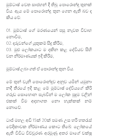
මුම්ටාෂ් වෙත සාජහන් දී තිබූ පොරොන්දු තුනක් 
විය. ඇය මේ පොරොන්දු තුන ගෙන ඇති බව ද 
කිය වේ. 
01. මුම්ටාෂ් ගේ මරණයෙන් පසු නැවත විවාහ 
නොවීම,
02. දරුවන්ගේ යුතුකම් සිදු කිරීම,
03. මුළු ලෝකයාට ම දකින කළ දේවියව සිහි 
වන නිර්මාණයක් ඉදි කිරීම,
මුම්ටාෂ් ලබා ගත් ඒ පොරාන්දු තුන විය. 
මේ තුන් වැනි පොරොන්දුව අනුව යමින් යමුනා 
නදී තීරයේ ඉදි කළ මේ මුම්ටාෂ් දේවියගේ කිරි 
ගරුඬ සොහොන සැබවින් ම ලෝක පුදුම වලින් 
එකක් වීම අදහාගත නො හැක්කක් නම් 
නොවේ. 
ටාජ් මහල අඩි 15ක් 20ක් පමණ උස හරි හතරැස් 
වේදිකාවක නිර්මාණය කොට තිබේ. ලෝකයේ 
ඇති විවිධ විච්චූරණ අරමුණු අතර මාගේ චක්ෂු 