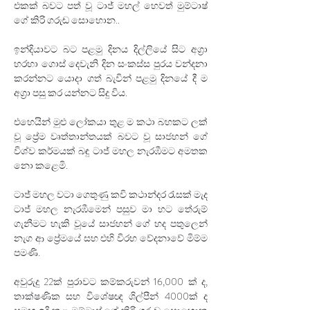
එකක් බවට පත් වූ ටාජ් මහල් හෙවත් මුම්ටාෂ් 
ගේ කිරි ගරුඬ සොහොන..
ඉන්දියාවට බට පළමු දිනය දිල්ලියේ සිට අග්‍රා 
හරහා ගොස් දෙවැනි දින සංකස්ස පුරය වන්දනා 
කරන්නට යොදා ගත් බැවින් පළමු දිනයේ දී ම 
අග්‍රා පසු කර යන්නට සිදු විය. 
එහෙයින් මුළු ලෝකයා තුළ ම කථා බහකට ලක් 
වූ ප්‍රේම වෘත්තාන්තයක් බවට වූ සාජහන් ගේ 
විශ්ව කර්මයක් බඳු ටාජ් මහල නැරඹීමට අමතක 
නො කළෙමි.
ටාජ් මහල වටා ගෙතුණු කවි කථාන්දර රැසක් මැද 
ටාජ් මහල නැරඹීමෙන් පසුව මා හට තේරුම් 
ගැනීමට හැකි වූයේ සාජහන් ගේ හද පතුලෙන් 
නැග ආ ප්‍රේමයේ සහ එහි විරහ වේදනාවේ මිම්ම 
පමණි. 
අවුරුදු 22ක් පුරාවට කම්කරුවන් 16,000 ක් ද, 
තාක්ෂණික සහ විශේෂඥ ශිල්පීන් 4000ක් ද 