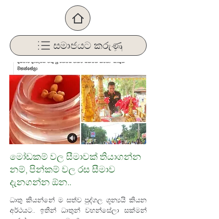
සමාජයට කරුණු
මෝඩකම් වල සීමාවක් තියාගන්න
නම්, පින්කම් වල රස සීමාව
දැනගන්න ඕන..
ධාතු කියන්නේ ම සත්ව පුද්ගල ශූන්‍යයි කියන 
අර්ථයට.. ඉතින් ධාතුන් වහන්සේලා සක්මන් 