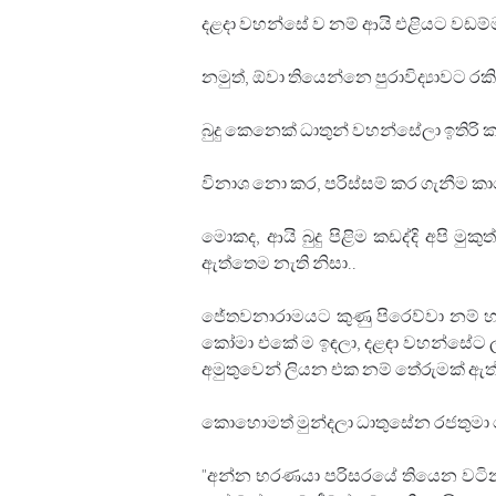
දළදා වහන්සේ ව නම් ආයි එළියට වඩම්ම
නමුත්, ඕවා තියෙන්නෙ පුරාවිද්‍යාවට ර
බුදු කෙනෙක් ධාතුන් වහන්සේලා ඉතිරි 
විනාශ නො කර, පරිස්සම් කර ගැනීම කා
මොකද, ආයි බුදු පිළිම කඩද්දි අපි මුක
ඇත්තෙම නැති නිසා..
ජේතවනාරාමයට කුණු පිරෙව්වා නම් හරි
කෝමා එකේ ම ඉඳලා, දළඳා වහන්සේට ලබ්
අමුතුවෙන් ලියන එක නම් තේරුමක් ඇත්
කොහොමත් මුන්දලා ධාතුසේන රජතුමා 
"අන්න භරණයා පරිසරයේ තියෙන වටිනා