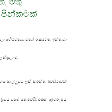
්, මතු
ට පින්කමක්
් ලියලා බහිරවයො වගේ රැකගෙන ඉන්නවා 
උන්දැලා ම, 
හම හෑල්ලුවට ලක් කරන්න අවස්ථාවක් 
ිමය වගේ නෙවෙයි, එතන බුදුවරු පය 