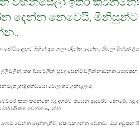
ුන් වහන්සේලා ඉතිරි කරන්නෙත
ින්න දෙන්න නෙවෙයි, මිනිසුන්
්න..
 මහා බෝධිය ලඟට ගිහින් අත ගාලා වඳින්න දෙන්නෑ කියලා සින්දුත
සල්ලි වලින්, කහ දියර වලින්, සුවඳ සෙන්ට් වලින් නාවන්න පොරකන 
න් ඩැහැගද්දි අන්ධයො වෙලා හිටි උන්දැලා ම, 
මෙච්චර කතා කරන්නේ බුදු දහමට තියෙන ආදරේට නොවේ, බුදු ද
වත් පරිණත වෙන්න බලන්න..
් ගොඩ වෙන්න දෙන්නැතිව, ඒක රැකගන්න වෙනවා. ඔය අවුකන පිළ