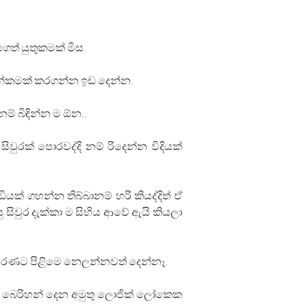
ෙත් යුතුකමක් මිස.
පින්කමක් කරගන්න ඉඩ දෙන්න. 
් බිඳින්න ම ඕන.. 
ිවුරක් පොරවද්දි නම් රිදෙන්න විදියක් 
් ගහන්න තිබ්බානම් හරි කියද්දිත් ඒ 
ිවුර දැක්කා ම සිහිය ආවේ ඇයි කියලා 
භරණට පිළිමෙ නෙලන්නවත් දෙන්නෑ. 
 බෙරිහන් දෙන අමුතු ලොජික් ලෝකෙක 