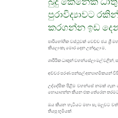
බුදු කෙනෙක් ධාත
පුරාවිද්‍යාවට රක
කරගන්න ඉඩ දෙන
පාරිභෝගික වස්ථුවක් වෙච්ච ජය ශ්‍රී
කියලා කෑ මොර දෙන උන්දැලා ම, 
ශාරීරික ධාතුන් වහන්සේලා මල් වලින්, 
අච්චර පරණ පන්සල් අන්‍යාගමිකයන් විසි
උද්දේසික පිළිම වහන්සේ නමක් ගැන 
හොයාගන්න කියන එක තේරෙන තරමට 
ඔය කියන හැටියට මහා සෑ මලුවට වත
තියපු භූමියක්. 