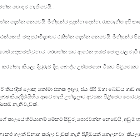
න්න හොඳ ම නැති වෙයි.. 
කින්න දෙන්න නෙවෙයි, මිනිසුන්ට පුදන්න දෙන්න. රැකගැනීම අපි කාග
කරන්නෙත්, මතු පුරාවිද්‍යාවට රකින්න දෙන්න නෙවෙයි, මිනිසුන්ට 
ගෙත් යුතුකමක් වුනාට, ගරහන්න කට ඇරෙන හුඹස් මොල වල මැටි නම
ුත් කරන්නෑ කියලා දිවුරුම් දීපු බෞද්ධ උත්තමයො ටිකට පිළිමෙකට ස
 කියද්දිත් ලොකු කෝමා එකක ඉඳලා, ජය සිරි මහා බෝධිය ගාව අඩියක
බ කියද්දිත් සිහිය ආවේ නැති උන්දැලාට අවුකන පිළිමෙට පොරවපු ස
තෙම නැති වැඩක්..
ගේ කාලයේ හිටියානම් මේකට සිවුරු පොරවන්න නෙවෙයි, අඩු ම 
 කළු ගලක් විනාශ කරලා වැඩක් නැති පිළිමයක් නෙලනවා" කියලා