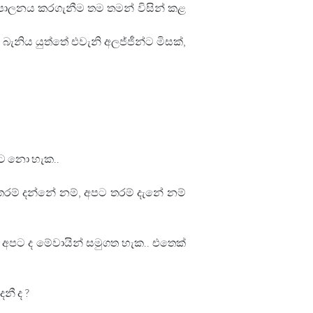
් පාලනය කරගැනීම තම තමන් විසින් කළ 
ිය යුත්තේ එවැනි අලජ්ජීන්ට මිසක්, 
ට නො හැක.. 
ම් දන්නේ නම්, අපට තරම් දැනේ නම් 
 අපට ද මේවායින් සමුගත හැක.. එතෙක් 
නී ද ?