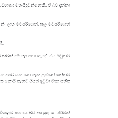
‍යාශය මත සිදුවන්නෙකි.. ඒ බව දන්නා 
්, ලාභ මච්ඡරියෙන්, කුල මච්ඡරියෙන් 
..
ට නමක් මේ තුල නො සෑදේ.. එය ඔවුනට 
යට යන අපට යන යන තැන උස්සන් යන්නට 
ප කොයි තැනට ගියත් අටුවා ටීකා සහිත 
ාලම භාග්‍යය බව දත යුතු ය.. ජර්මන් 