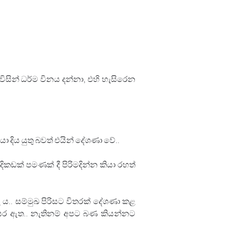
න් ධර්ම විනය දන්නා, එහි හැසිරෙන 
ිය යුතු බවත් එයින් දේශණා වේ..
කඩක් පමණක් දී පිරිමදින්න කියා රහත් 
. සම්මුඛ පිරිසට විතරක් දේශණා කළ 
සර ඇත.. නැතිනම් අපට බණ කියන්නට 