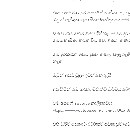
එයට මේ මාධ්‍යම පමණක් භාවිතා කළ යුතු
ඔවුන් පැවිද්දා ගැන සිතන්නේද අප ද ම
සත්‍ය වශයෙන්ම අපට ගිහිකළ ම මේ දුරකථ
මෙය භාවිතා කරන විට පවා අතට, කණ
මේ දුරකථන අප⁣ට පූජා කළෝ සැදැහැති 
නැත..
ඔවුන් අපට මුදල් දමන්නේ ඇයි ?
අප විසින් මේ හරහා ඔවුන්ට ධර්මය බෙද
මේ අපගේ Youtube නාලිකාවය..
https://www.youtube.com/channel/UC
එහි ධර්ම දේශණා 600කට අධික ප්‍රමාණය