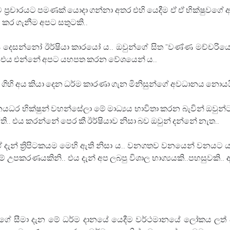
්‍රචාරයට පමණක් යොදා ගන්නා අතර එහි යෙදීම ඒ ඒ භික්ෂුවගේ ආධ්
ය කර ගැනීම අප⁣ට සතුටකි..
ණ දෙසන්නෝ ඊර්ෂියා කාරයෝ ය.. ඔවුන්ගේ සිත "වණ්ණ මච්චරියෙන
.. එය එන්නේ අපට යහපත කරන වේශයෙන් ය..
 ගිහි අය කියා දෙන ධර්ම කාරණා ගැන මිනිසුන්ගේ අවධානය නොයයි
යධර භික්ෂුන් වහන්සේලා මේ මාධ්‍යය භාවිතා කරන බැවින් ඔවුන්
 එය කරන්⁣නේ පෙර කී ඊර්ෂියාව නිසා බව ඔවුන් දන්නේ නැත..
. ඒ දැන් ත්‍රිපිටකයම මෙහි ඇති නිසා ය.. වනගතව වනයෙන් වන
පකරණයකිනි.. එය දැන් අප ලබපු විශාල භාග්‍යයකි..පහසුවකි.. අ
න්ගේ සීමා දැන මේ ධර්ම දානයේ යෙදීම වර්ථමානයේ ලෝකය ලත් විශ