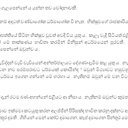
k නො ගැලපෙන්නේ ය යන්න තව චෝදනාවකි..
යානම් අදටත් චණ්ඩාශෝක ධර්මාශෝක වී නැත.. භික්ෂුවගේ රාජකාරි
්තියේ සිටින භික්ෂුව වූවත් අවදි විය යුතු ය.. කැලෑ වැදි සිටිය
ෙන් මේ තාක්ෂණය භාවිතා කරමින් මිනිසුන් අධර්මයෙන් පුරවත
ෙන්නේ ඔවුන්ව ය.. 
ැවිද්දන් වැඩි වැඩියෙන් අන්තර්ජාලයට දේශණා දැමීම කළ යුතු ය.
න නව පරම්පරාවට ධර්මයක් කොයින්ද ? ඔවුන් මිථ්‍යාවට හසුවන
 ධර්මය ඉගෙන ගන්නේ මේ හරහා ය.. නැතිනම් ඔවුන් මේ වන විටත්
ුත් දැන් රටම බණ අහන්නේ එළියට ආ නිසා ය.. නැතිනම් ඔවුන්ට කුම
 සීමාව ඉක්මවා කටයුතු කරන අලජ්ජීන් පිරිසක්ද භාවිත කරනු දක්නට ඇ
න්තූර දමති.. ගිහියන් මෙන් කෝට් දමාගෙන, කැප් දමාගෙන පින්තූර මෙහ