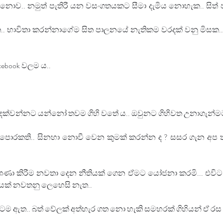
රියා නොව.. නමුත් පැතිරී යන වසංගතයකට සීමා දැමිය නොහැක.. සිත
භාවිතා කරන්නාගේම සිත පාලනයේ නැතිකම වරදක් වනු මිසක.. බැන
ebook වලම ය..
න් දක්වන්නට යන්නෝ තවම ගිහි වතේ ය.. ඔවුනට ගිහිවත උනාගැන්ම
 පොරකති.. සිනහා නොවී වෙන කුමක් කරන්න ද ? සසර ගැන අප තර
ල දේශණා කිරීම නවතා දෙන නීතියක් ගෙන ඒමට යෝජනා කරමි... එවිට
රයක් නවතනු ලෙහෙසි නැත..
වුන්ටම ඇත.. බත් වේලක් අත්හැර ගත නො හැකි සමහරක් ගිහියන් ඒ රස ද