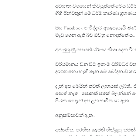
අවසාන වශයෙන් කිවයුත්තේ මෙය ධර්ම ප
ගිහි පින්වතුන් මේ ධර්ම කාරණා ග්‍රහණ
ඔය Facebook පැවිද්දාට අකැපැයැයි බ
මැඩ ගෙන ඇති බව ඔවුහු නොදත්තේ ය
අප මුහුණු පොතේ ධර්මය කියා දෙන විට
වර්ථමානය වන විට ඉතා ම ධර්මධර වින
දරගත නො හැකි තැන මේ චෝදනාව කරති..
දැන් අප මෙයින් තවත් ලාභයක් ලබති.
පොත් නැත.. පොතක් පතක් බලන්නේ මේ උ
පිටකයම දැන් අප ලඟ භාවිතයට ඇත..
අනුකම්පාවක් ඇත..
⁣අත්තහිත, පරහිත කැමති භික්ෂූහු තම