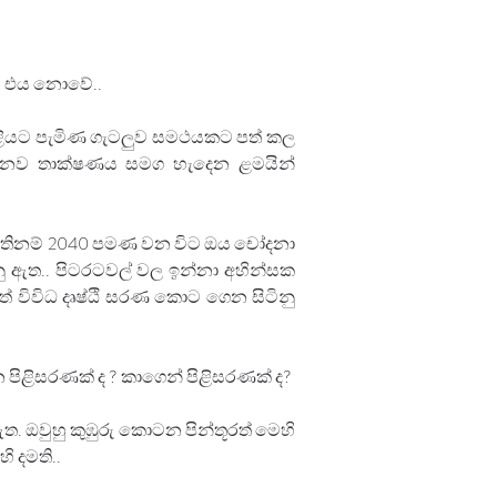
ය එය නොවේ..
ත් එළියට පැමිණ ගැටලුව සමථයකට පත් කල 
ි.. නව තාක්ෂණය සමග හැදෙන ළමයින් 
. නැතිනම් 2040 පමණ වන විට ඔය චෝදනා 
ු ඇත.. පිටරටවල් වල ඉන්නා අහින්සක 
 විවිධ දෘෂ්ඨි සරණ කොට ගෙන සිටිනු 
න පිළිසරණක් ද ? කාගෙන් පිළිසරණක් ද?
ත. ඔවුහු කුඹුරු කොටන පින්තූරත් මෙහි 
ි දමති..