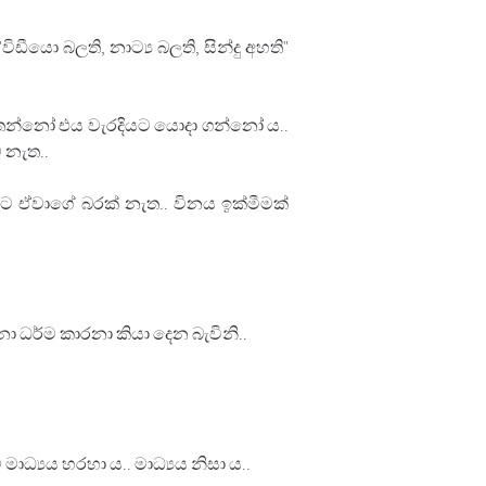
ීයො බලති, නාට්‍ය බලති, සින්දු අහති" 
 සිතන්නෝ එය වැරදියට යොදා ගන්නෝ ය.. 
 නැත..
පට ඒවාගේ බරක් නැත.. විනය ඉක්මීමක් 
ා ධර්ම කාරනා කියා දෙන බැවිනි..
්‍යය හරහා ය.. මාධ්‍යය නිසා ය..