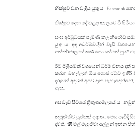
භික්ෂුව වන වැදිය යුතු ය.. Faceboo
භික්ෂුව දෙන දේ වළඳා කැලයට වී සිටි
සංඝ අර්බුධයක් පැමිණි කල නිරෝධ සමාපත
යුතු ය. අද අධර්මවාදීන් වැඩි වශය
අන්තර්ජාලයේ බණ සොයන්නේ මුණ ගැස
ඊට පිළියමක් වශයෙන් ධර්ම විනය දත් ප
කරන මහල්ලන් මිය ගොස් රටට ඉතිරි ව
දරුවන් අදටත් අපව දැක පැහැදෙන්නේ,
ඇත..
අප වැඩ සිටියේ ත්‍රිකුණාමලයේ ය.. නම
නමුත් කිව යුත්තක් ද ඇත.. මෙය පැවිදි
දමති.. 🙈 මල් මැද ඒවා අල්ලන් ඉන්න පි