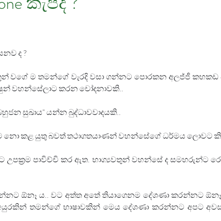
hone කැපද ?
යෙනව ද ?
න් වගේ ම තමන්ගේ වැරදි වසා ගන්නට පොරකන අලජ්ජී කහකඩ විසි
්ෂුන් වහන්සේලාට කරන චෝදනාවකි..
බහුජන සුඛාය" යන්න බුද්ධාවවාදයකි..
ීම නො කළ යුතු බවත් තථාගතයාණන් වහන්සේගේ ධර්මය ලොවට කියා ද
 උපක්‍රම පාවිච්චි කර ඇත. භාග්‍යවතුන් වහන්සේ ද සමහරුන්ට රෙදි
න්නට ඕනෑ ය.. වට අත්ත අතේ ති⁣යාගෙනම දේශණා කරන්නට ඕනෑ ය.
ැකි අයුරකින් තමන්ගේ භාෂාවකින් මෙය දේශණා කරන්නට අපට අව