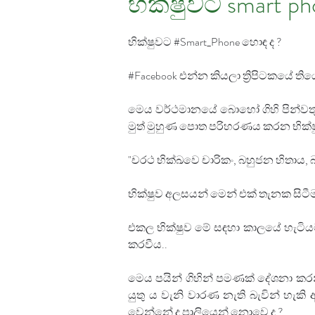
භික්ෂුවට smart p
භික්ෂුවට #Smart_Phone හොඳ ද ?
#Facebook එන්න කියලා ත්‍රිපිටකයේ ති
මෙය වර්ථමානයේ බොහෝ ගිහි පින්වතු
මුත් මුහුණ පොත පරිහරණය කරන භික
"චරථ භික්ඛවෙ චාරිකං, බහුජන හිතාය, 
භික්ෂුව අලසයන් මෙන් එක් තැනක සිට
එකල භික්ෂුව මේ සඳහා කාල⁣යේ හැටියට
කරවීය..
මෙය පයින් ගිහින් පමණක් දේශනා කර
යුතු ය වැනි වාරණ නැති බැවින් හ
වෙන්නේ ද පාලියෙන් නොවෙ ද ?