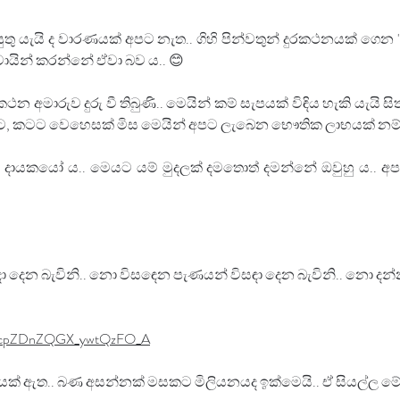
 යැයි ද වාරණයක් අපට නැත.. ගිහි පින්වතුන් දුරකථනයක් ගෙන "විඩ
ේවායින් කරන්නේ ඒවා බව ය.. 😊
න අමාරුව දුරු වී තිබුණි.. මෙයින් කම් සැපයක් විඳිය හැකි යැයි
ට, කටට වෙහෙසක් මිස මෙයින් අපට ලැබෙන භෞතික ලාභයක් නම්
දායකයෝ ය.. මෙයට යම් මුදලක් දමතොත් දමන්⁣නේ ඔවුහු ය.. අ
ා දෙන බැවිනි.. නො විසඳෙන පැණයන් විසඳා දෙන බැවිනි.. නො දන්න
xl8cpZDnZQGX_ywtQzFO_A
ක් ඇත.. බණ අසන්නක් මසකට මිලියනයද ඉක්මෙයි.. ඒ සියල්ල මේ මාධ