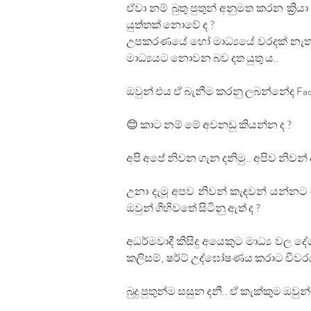
ඒවා නම් බුතු පුතුන් අනුමත කරන ක්‍
යුත්තක් නොවේ ද ?
උපකරණයේ හෝ මාධ්‍යයේ වරදක් නැත.. 
මාධ්‍යයට නොවන බව දත යුතු ය..
ඔවුන් එය ඒ බැනීම කරනු ලබන්නේද Fac
😊 කාට නම් මේ අවනඩු කියන්න ද ?
අපි අපේ නිවන ගැන දනිමු.. අපිව නිව
උනා දැමූ අපව නිවන් කැඳවන් යන්නට
ඔවුන් ගිහිවතේ සිටිනු ඇත් ද ?
අධර්මවාදී කිසිදු අයෙකුට මාධ්‍ය ⁣ව
කලිසම්, ෂර්ට් උද්ඝෝෂණය කරාට චීව
බුදු පුතුන්ම සසුන දනී.. ඒ කැක්කුම ඔ