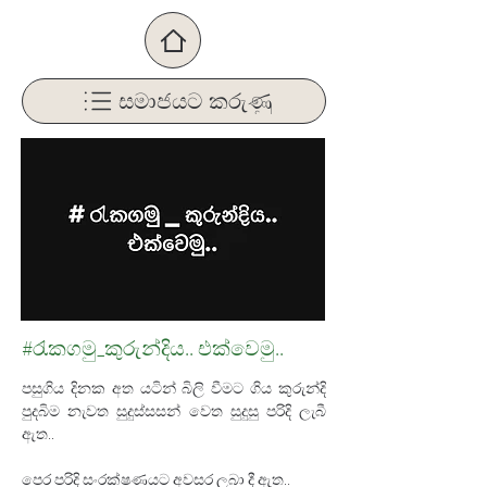
සමාජයට කරුණු
#රැකගමු_කුරුන්දිය.. එක්වෙමු..
පසුගිය දිනක අත යටින් බිලි වීමට ගිය කුරුන්දි 
පුදබිම නැවත සුදුස්සසන් වෙත සුදුසු පරිදි ලැබී 
ඇත.. 
පෙර පරිදි සංරක්ෂණයට අවසර ලබා දී ඇත..