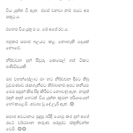
විය යුත්ත වී ඇත.. එසේ වනවා නම් එයට අප 
සතුටු ය.. 
එහෙම විය යුතු ම ය.. මේ අපේ රට ය..
බහුතර සමාජ බලයට කළ නොහැකි දෙයක් 
නොවේ..
⁣නිර්වචන දුන් සිවුරු කෙසෙල් ගස් ටිකට 
පණිවිඩයකි..
ඔබ වහන්සේලාට මා හට නිර්වචන දීමට තිබූ 
වුවමණාව රැකගැනීමට තිබ්බානම් අපට තනියම 
මෙම සසුන් කිස සිදු කිරීමට නොවනු ඇත.. නමුත් 
එදත් අදත් හෙටත් විය යුත්ත කුමන පරියායෙන් 
හෝ කළෙමි.. අවශ්‍ය වූ දේ ලැබී ඇත.. 😊
සමාජ අවධානය සුදුසු පරිදි යොමු කර දුන් අපේ 
රටේ වර්ථමාන තරුණ පරපුරට ස්තූතිවන්ත 
වෙමි.. 😊😊