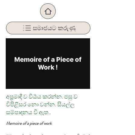
සමාජයට කරුණු
අප්‍රමාදී ව වීර්‍යය කරන්න. පසු ව
විපිළිසර නො වන්න. සියල්ල
සම්පාදනය වී ඇත..
Memoire of a piece of work