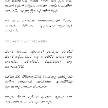
ඔබ තාක්ෂණය හරහා අහන එක පුංචි බණ 
පදයක් වුණත් එළියට එන්නෙ පොඩි වෑයමකින් 
නෙවෙයි.. ලොකු ක්‍රියාවලියකින් පසුව.
එය ඔබට දෙන්නෙ අනුකම්පාවෙන් මිසක්.. 
වෙනත් කිසිවක් බලාපොරොත්තුවෙනුත් 
නෙවෙයි.
එනිසා මේක මතක තියාගන්න.
ඕනෑම අයෙක් දකින්නේ ප්‍රතිඵලය පමණයි 
ඕනෑම දේක.. එයට කළ කැපකිරීම දන්නෙ කළ 
තැනත්තා පමණමයි.. එයත්.වචන කළ 
නොහැකිමයි.
එනිසා ඔබ කිසිදාක ධර්ම මතය තුළ ප්‍රතිඵලයට  
බනින කෙනෙක් නොවන්න.. කැපකිරීමට 
ප්‍රශංසා කළ කෙනෙක් වෙන්න.
එතැන නිවන් දැකීමට අවශ්‍යම ගුණය වන 
ගුණවන්තකම
 ඔබට ලැබෙනු ඇත.