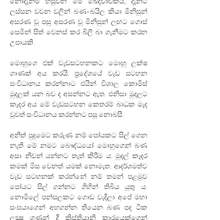
නොදැනිම හසුවන මේ ඛේදවාචකය, දැනට 
ලස්සන වචන වලින් බණ-බයිල කියා මිනිසුන් 
අසරණ වූ පසු අසරණ වූ මිනිසුන් ලඟට ගොස් 
සෙමින් සිත් වෙනස් කර බිලි බා ගැනීමට කරන 
උපායකි.
මොහුගෙ එක් වැඩසටහනකට මොහු ලක්ෂ 
ගාණක් අය කරයි. ප්‍රදේශයේ වැඩ සටහන 
සංවිධානය කරන්නාට එයින් විශාල කොමිස් 
මුදලක් යන බව ද අසන්නට ඇත. එනිසා මුදලට 
කෑදර අය මේ වැඩසටහන කෙතරම් බාධක මැද 
වූවත් සංවිධානය කරන්නට පසු නොබසී.
අනිත් පුදුමෙට කරුණ නම් පෝයකට සිල් ගෙන 
නැති මේ නමට බෞද්ධයෝ මොහුගෙන් බණ 
අසා නිවන් යන්නට තැත් කිරීම ය. මුදල් කෑදර 
කමක් මිස වෙනත් යමක් නොමැත. ආදර්ශමත්ව 
වැඩ සටහනක් කරන්නේ නම් තමන් පළමුව 
පෝයට සිල් ගන්නට ගිහින් තිබිය යුතු ය. 
නොමිලේ පන්සලකට ගොඩ වැදිලා අපේ මහා 
සංඝයාගෙන් අහගන්න තියෙන බණ පද ටික 
ලක්‍ෂ ගණන් දී ක්‍රිස්තියානි කාරයෙක්ගෙන් 