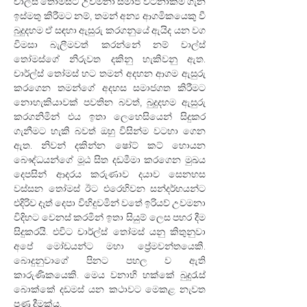
චාල්ස් තෝමස්ට උවමනා සමාජ වටිනාකම් ගැන 
ඉස්මතු කිරීමට නම්, තමන් අන්‍ය ආගමිකයෙකු වී 
බුදුදහම ඒ සඳහා ඇසුරු කරගනුයේ ඇයිද යන වග 
විමසා බැලීමවත් කරන්නේ නම් චාල්ස් 
තෝමස්ගේ නිරුවත දකිනු හැකිවනු ඇත. 
චාර්ල්ස් තෝමස් හට තමන් අදහන ආගම ඇසුරු 
කරගෙන තමන්ගේ අදහස සමාජගත කිරීමට 
නොහැකියාවක් පවතින බවත්, බුදුදහම ඇසුරු 
කරගනිමින් එය ඉතා ලෙහෙසියෙන් සිදුකර 
ගැනීමට හැකි බවත් ඔහු විසින්ම වටහා ගෙන 
ඇත. නිවන් දකින්න ෂෝට් කට් හොයන 
බෞද්ධයන්ගේ මූඨ සිත දඩමීමා කරගෙන මුඛය 
දෙපසින් ආදරය කරුණාව දයාව සෙනහස 
වස්සන තෝමස් ඊට එරෙහිවන සන්දර්භයන්ට 
එදිරිව දෑත් දෙපා විහිදුවමින් වතේ ඉරියව් උවමනා 
විදිහට වෙනස් කරමින් ඉතා සියුම් ලෙස පහර දීම 
සිදුකරයි. එවිට චාර්ල්ස් තෝමස් යනු කිතුනුවා 
අපේ මෝඩයන්ට මහා ප්‍රේමවන්තයෙකි. 
බොදුනුවාගේ පිනට පහල ව ඇති 
කාරුණිකයෙකි. මෙය වනාහි හක්කේ බුදුරැස් 
බොක්කේ දඩමස් යන කථාවට මෙකළ නැවත 
පණ දීමක්ය.