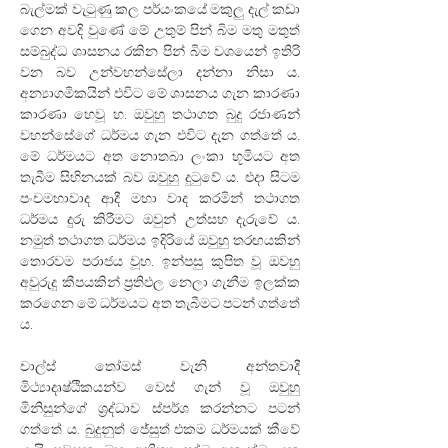
බැල්මක් වැටුණු කල පර්යංකයේ මකුලු දැල් කඩා 
ගෙන අවදි වුණේ මේ උතුම් පින් බිම මතු මතුත් 
සම්බුද්ධ ශාසනය රකින පින් බිම වශයෙන් ඉතිරි 
වන බව උන්වහන්සේලා දන්නා නිසා ය. 
අන්‍යාගමිකයින් එවිට මේ ශාසනය ගැන කාරණා 
කාරණා හෙවූ හ. ඔවුහු තථාගත බුදු රජාණන් 
වහන්සේගේ ධර්මය ගැන එවිට දැන ගත්තේ ය. 
මේ ධර්මයට අත නොතබා ලංකා භූමියට අත 
තැබීම සිහිනයක් බව ඔවුහු දුටුවේ ය. එදා සිටම 
පංචමහාවාද ආදී මහා වාද කරමින් තථාගත 
ධර්මය දුරු කිරීමට ඔවුන් උත්සහ දැරුවේ ය. 
නමුත් තථාගත ධර්මය ඉදිරියේ ඔවුහු තරඟයකින් 
තොරවම පරාජය වූහ. ඉන්පසු කුපිත වූ ඔවහු 
අවුරුදු කීපයකින් ප්‍රතිඵල නෙලා ගැනීම ඉලක්ක 
කරගෙන මේ ධර්මයට අත තැබීමට පටන් ගත්තේ 
ය.
චාල්ස් තෝමස් වැනි අන්තවාදී 
මිථ්‍යාදෘෂ්ඨිකයන්ව වෙස් ගැන් වූ ඔවුහු 
මිනිසුන්ගේ ශ්‍රද්ධාව ස්පර්ශ කරන්නට පටන් 
ගත්තේ ය. බුදුනුත් ජේසුත් එකම ධර්මයක් කීවේ 