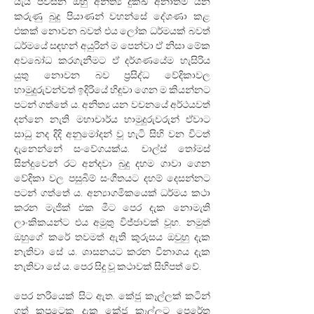
යැයි පවසන ඔහු අනිත්‍ය දුක්ඛ අනාත්ම යන 
කරුණු බුදු පියාණන් වහන්සේ දේශණා කළ 
එකක් නොවන බවත් එය ලෝක ධර්මයක් බවත් 
ධර්මයේ සඳහන් අයුරින් ම පෙන්වා ඒ නිසා මේක 
අවබෝධ කරගැනීමට ඒ දර්ශණයේම හැසිරිය 
යුතු නොවන බව ප්‍රසිද්ධ වේදිකාවල 
හාමුදුරුවන්වත් ඉදිරියේ හිඳුවා ගෙන ම කියන්නට 
පටන් ගත්තේ ය. අනිත්‍ය යන වචනයේ අර්ථයවත් 
දන්නෙ නැති මහාචාර්ය හාමුදුරුවරුන් ඒවාට 
සාධු නද දිදි අනුමෝදන් වූ හැටි සිහි වන විටත් 
දැනෙන්නේ සංවේගයක්ය. චාල්ස් තෝමස් 
සින්දුවෙන් රට අන්දවා බුදු දහම ගාවා ගෙන 
වේදිකා වල පසුබිම් සංගීතයට දහම් දෙසන්නට 
පටන් ගත්තේ ය. අන්‍යාගමිකයෙක් ධර්මය කථා 
කරන මැජික් එක මීට පෙර දැක නොමැති 
ලාංකිකයන්ට එය අමුතු විජ්ජාවක් වූහ. නමුත් 
ඔහුගේ කරේ තවමත් ඇති කුරුසය ඔවුහු දැක 
නැතිවා සේ ය. ශාසනයට කරන විනාශය දැක 
නැතිවා සේ ය. පෙර සිදු වූ කථාවක් සිහිපත් වේ.
පෙර නරියෙක් සිට ඇත. කේජු කෑල්ලක් කටින් 
ගත් කපුටෙකු දැක කේජු කෑල්ලට පෙරේත 