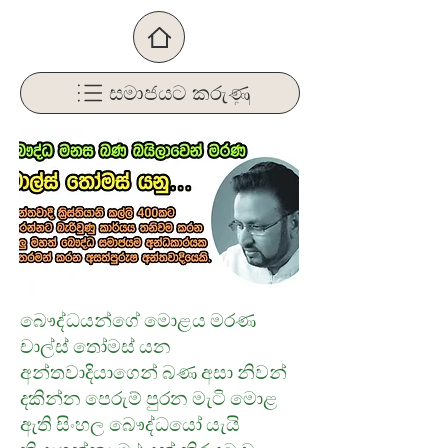
සමාජයට කරුණු
බෞද්ධයන්ගේ මොළය මරණ
චාල්ස් තෝමස් යන
අන්තවාදියාගෙන් බණ අසා නිවන්
දකින්න පෙරුම් පුරන මැටි මොළ
ඇති සිංහල බෞද්ධයෝ යැයි