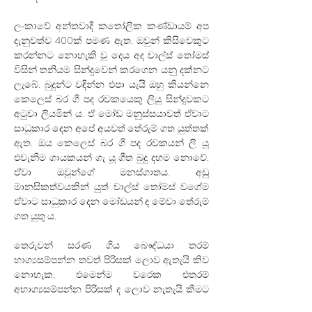
ලංකාවේ අන්තවාදී කතෝලික කණ්ඩායම් අප 
දැනුවත්ව 400ක් පමණ ඇත. ඔවුන් කිසිවෙකුට 
කරන්නට නොහැකි වූ දෙය අද චාල්ස් තෝමස් 
විසින් තනියම සින්දුවෙන් කරගෙන යනු දක්නට 
ලැබේ. බුදුන්ට වඳින්න එපා යැයි ඔහු කියන්නෙ 
කෙලෙස් බර ගී පද රචකයෙකු ලියූ සින්දුවකට 
අටුවා ලියමින් ය. ඒ මෝඩ මනුස්සයාවත් ඒවාට 
සාධුකාර දෙන අපේ අයවත් තේරුම් ගත යුත්තක් 
ඇත. ඔය කෙලෙස් බර ගී පද රචකයන් ලි යූ 
එවැනිම ගායකයන් ගැ යූ ගීත බුදු දහම නොවේ. 
ඒවා ඔවුන්ගේ මනස්ගාතය. අඩු 
මානසිකත්වයකින් යුත් චාල්ස් තෝමස් වගේම 
ඒවාට සාධුකාර දෙන මෝඩයන් ද මේවා තේරුම් 
ගත යුතු ය.
තෙරුවන් සරණ ගිය බෞද්ධයා තරම් 
භාග්‍යසම්පන්න තවත් පිරිසක් ලොව ඇතැයි කිව 
නොහැක. එමෙන්ම වරෙක එතරම් 
අභාග්‍යසම්පන්න පිරිසක් ද ලොව නැතැයි කීමට 
සිදු වන්නේ ඉතා සූක්ෂමව ඔවුන් අතින් තිසරණය 