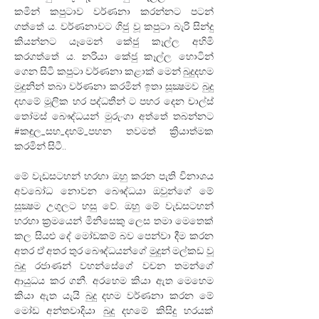
කමින් කපුටාව වර්ණනා කරන්නට පටන් 
ගත්තේ ය. වර්ණනාවට ගිජු වූ කපුටා බැරි සින්දු 
කියන්නට යෑමෙන් කේජු කෑල්ල අහිමි 
කරගත්තේ ය. නරියා කේජු කෑල්ල හොටින් 
ගෙන සිටි කපුටා වර්ණනා කළාක් මෙන් බුදුදහම 
මුදුනින් තබා වර්ණනා කරමින් ඉතා සූක්‍ෂමව බුදු 
දහමේ මූලික හර පද්ධතීන් ට පහර දෙන චාල්ස් 
තෝමස් බෞද්ධයන් මුරුංගා අත්තේ තබන්නට 
#කඳුල_සහ_දහම්_පහන
 තවමත් ක්‍රියාත්මක 
කරමින් සිටී..
මේ වැඩසටහන් හරහා ඔහු කරන පැති විනාශය 
අවබෝධ නොවන බෞද්ධයා ඔවුන්ගේ මේ 
සූක්‍ෂම උගුලට හසු වේ. ඔහු මේ වැඩසටහන් 
හරහා ක්‍රමයෙන් මිනිසෙකු ලෙස තමා මෙතෙක් 
කල සියළු දේ මෝඩකම් බව පෙන්වා දීම කරන 
අතර ඒ අතර තුර බෞද්ධයන්ගේ මුදුන් මල්කඩ වූ 
බුදු රජාණන් වහන්සේගේ වචන තමන්ගේ 
ආයුධය කර ගනී. අරහෙම කියා ඇත මෙහෙම 
කියා ඇත යැයි බුදු දහම වර්ණනා කරන මේ 
මෝඩ අන්තවාදියා බුදු දහමේ කිසිදු හරයක් 