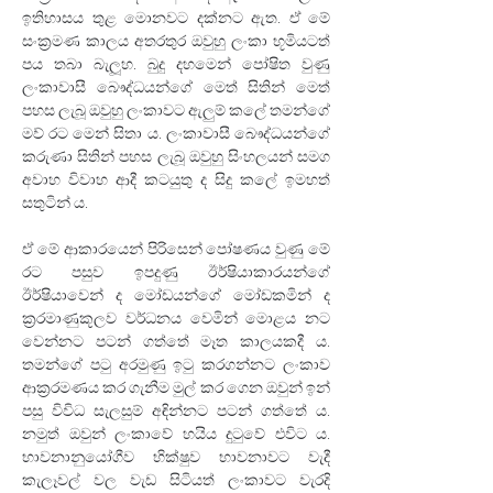
ඉතිහාසය තුළ මොනවට දක්නට ඇත. ඒ මේ 
සංක්‍රමණ කාලය අතරතුර ඔවුහු ලංකා භූමියටත් 
පය තබා බැලූහ. බුදු දහමෙන් පෝෂිත වුණු 
ලංකාවාසී බෞද්ධයන්ගේ මෙත් සිතින් මෙත් 
පහස ලැබූ ඔවුහු ලංකාවට ඇලුම් කලේ තමන්ගේ 
මව් රට මෙන් සිතා ය. ලංකාවාසී බෞද්ධයන්ගේ 
කරුණා සිතින් පහස ලැබූ ඔවුහු සිංහලයන් සමග 
අවාහ විවාහ ආදී කටයුතු ද සිදු කලේ ඉමහත් 
සතුටින් ය.
ඒ මේ ආකාරයෙන් පිරිසෙන් පෝෂණය වුණු මේ 
රට පසුව ඉපදුණු ඊර්ෂියාකාරයන්ගේ 
ඊර්ෂියාවෙන් ද මෝඩයන්ගේ මෝඩකමින් ද 
ක්‍රරමාණුකූලව වර්ධනය වෙමින් මොළය නට 
වෙන්නට පටන් ගත්තේ මෑත කාලයකදී ය. 
තමන්ගේ පටු අරමුණු ඉටු කරගන්නට ලංකාව 
ආක්‍රරමණය කර ගැනීම මුල් කර ගෙන ඔවුන් ඉන් 
පසු විවිධ සැලසුම් අඳින්නට පටන් ගත්තේ ය. 
නමුත් ඔවුන් ලංකාවේ හයිය දුටුවේ එවිට ය. 
භාවනානුයෝගීව භික්ෂුව භාවනාවට වැදී 
කැලෑවල් වල වැඩ සිටියත් ලංකාවට වැරදි 