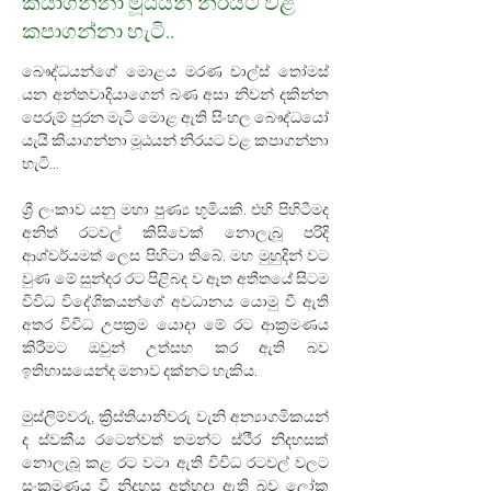
කියාගන්නා මූඨයන් නිරයට වළ
කපාගන්නා හැටි..
බෞද්ධයන්ගේ මොළය මරණ චාල්ස් තෝමස් 
යන අන්තවාදියාගෙන් බණ අසා නිවන් දකින්න 
පෙරුම් පුරන මැටි මොළ ඇති සිංහල බෞද්ධයෝ 
යැයි කියාගන්නා මූඨයන් නිරයට වළ කපාගන්නා 
හැටි...
ශ්‍රී ලංකාව යනු මහා පුණ්‍ය භූමියකි. එහි පිහිටීමද 
අනිත් රටවල් කිසිවෙක් නොලැබූ පරිදි 
ආශ්චර්යමත් ලෙස පිහිටා තිබේ. මහ මුහුදින් වට 
වුණ මේ සුන්දර රට පිළිබද ව ඈත අතීතයේ සිටම 
විවිධ විදේශිකයන්ගේ අවධානය යොමු වී ඇති 
අතර විවිධ උපක්‍රම යොදා මේ රට ආක්‍රමණය 
කිරීමට ඔවුන් උත්සහ කර ඇති බව 
ඉතිහාසයෙන්ද මනාව දක්නට හැකිය.
මුස්ලිම්වරු, ක්‍රිස්තියානිවරු වැනි අන්‍යාගමිකයන් 
ද ස්වකීය රටෙන්වත් තමන්ට ස්ථීර නිදහසක් 
නොලැබූ කළ රට වටා ඇති විවිධ රටවල් වලට 
සංක්‍රමණය වී නිදහස අත්හදා ඇති බව ලෝක 