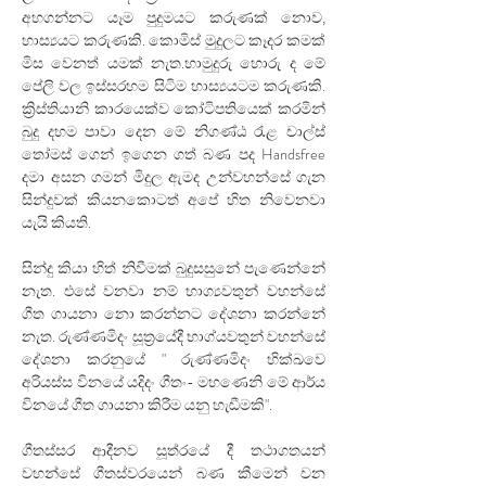
අහගන්නට යෑම පුදුමයට කරුණක් නොව, 
හාස්‍යයට කරුණකි. කොමිස් මුදුලට කෑදර කමක් 
මිස වෙනත් යමක් නැත.හාමුදුරු හොරු ද මේ 
පේලි වල ඉස්සරහම සිටිම හාස්‍යයටම කරුණකි. 
ක්‍රිස්තියානි කාරයෙක්ව කෝටිපතියෙක් කරමින් 
බුදු දහම පාවා දෙන මේ නිගණ්ඨ රැළ චාල්ස් 
තෝමස් ගෙන් ඉගෙන ගත් බණ පද Handsfree 
දමා අසන ගමන් මිදුල ඇමද උන්වහන්සේ ගැන 
සින්දුවක් කියනකොටත් අපේ හිත නිවෙනවා 
යැයි කියති.
සින්දු කියා හිත් නිවීමක් බුදුසසුනේ පැණෙන්නේ 
නැත. එසේ වනවා නම් භාග්‍යවතුන් වහන්සේ 
ගීත ගායනා නො කරන්නට දේශනා කරන්නේ 
නැත. රුණ්ණමිදං සූත්‍රයේදී භාග්යවතුන් වහන්සේ 
දේශනා කරනුයේ " රුණ්ණමිදං භික්ඛවෙ 
අරියස්ස විනයේ යදිදං ගීතං- මහණෙනි මේ ආර්ය 
විනයේ ගීත ගායනා කිරීම යනු හැඬීමකි".
ගීතස්සර ආදීනව සූත්රයේ දී තථාගතයන් 
වහන්සේ ගීතස්වරයෙන් බණ කීමෙන් වන 