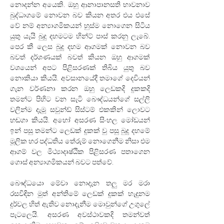
නොදන්න අයෙකි. ඔහු ආනාපානසති භාවනාව 
බුද්ධාගමේ නොවන බව කියන අතර එය එසේ 
වේ නම් අන්‍යාගමිකයන් හුස්ම නොගෙන සිටිය 
යුතු යැයි බුදු දහමටම හින්ට් පාස් කරනු ලැබේ. 
පෙර කී ලෙස බුදු දහම ආගමක් නොවන බව 
බවත් දර්ශණයක් බවත් කියන ඔහු ආගමක් 
වශයෙන් අපට පිළිසරණක් තිබිය යුතු බව 
නොකියා කියයි. අවසානයේදී තමාගේ දෙවියන් 
ගැන වර්ණනා කරන ඔහු ලෙඩකදි දුකකදි 
තමන්ට පිහිට වන සැටි බෞද්ධයන්ගේ සල්ලි 
වලින්ම දැමූ සවුන්ඩ් සිස්ටම් එකකින් ලොවට 
හඬගා කියයි. අහෝ අසරණ සිංහල මෝඩයන් 
ඉන් පසු තමන්ට ලෙඩක් දුකක් වු පසු බුදු දහමේ 
මූලික හර පද්ධතිය තේරුම් නොගෙනීම නිසා එම 
ආගම් වල මිථ්‍යාදෘෂ්ඨික පිළිසරණ පතාගෙන 
ගොස් අන්‍යාගමිකයන් බවට පත්වේ.
බෞද්ධයො මේවා නොදැන තලු මර මරා 
රසවිඳින මුත් අන්තිමේ ලෙඩක් දුකක් හැදුනම 
දුර්වල හිත් ඇතිව නොදැනීම මොවුන්ගේ උගුලේ 
පැටලෙයි. අසරණ අවස්ථාවකදි තමන්වත් 