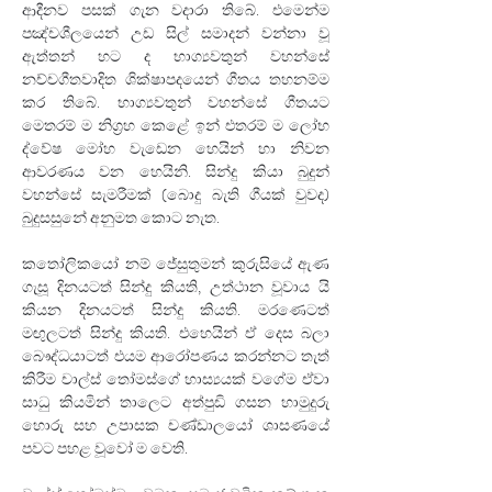
ආදීනව පසක් ගැන වදාරා තිබේ. එමෙන්ම 
පඤ්චශීලයෙන් උඩ සිල් සමාදන් වන්නා වූ 
ඇත්තන් හට ද භාග්‍යවතුන් වහන්සේ 
නච්චගීතවාදිත ශික්ෂාපදයෙන් ගීතය තහනම්ම 
කර තිබේ. භාග්‍යවතුන් වහන්සේ ගීතයට 
මෙතරම් ම නිග්‍රහ කෙළේ ඉන් එතරම් ම ලෝභ 
ද්වේෂ මෝහ වැඩෙන හෙයින් හා නිවන 
ආවරණය වන හෙයිනි. සින්දු කියා බුදුන් 
වහන්සේ සැමරීමක් (බොදු බැති ගීයක් වුවද) 
බුදුසසුනේ අනුමත කොට නැත.
කතෝලිකයෝ නම් ජේසුතුමන් කුරුසියේ ඇණ 
ගැසූ දිනයටත් සින්දු කියති, උත්ථාන වූවාය යි 
කියන දිනයටත් සින්දු කියති. මරණෙටත් 
මඟුලටත් සින්දු කියති. එහෙයින් ඒ දෙස බලා 
බෞද්ධයාටත් එයම ආරෝපණය කරන්නට තැත් 
කිරීම චාල්ස් තෝමස්ගේ හාස්‍යයක් වගේම ඒවා 
සාධු කියමින් තාලෙට අත්පුඩි ගසන හාමුදුරු 
හොරු සහ උපාසක චණ්ඩාලයෝ ශාසණයේ 
පවට පහළ වූවෝ ම වෙති.