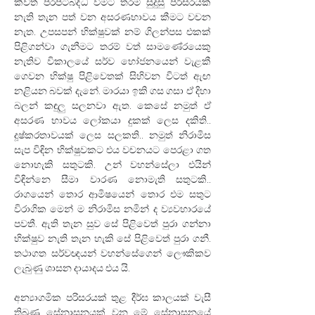
කීවත් පරපටිබද්ධ වීමට තරම් සුදුසු පරිසරයක් 
නැති තැන පත් වන අසරණභාවය කීමට වචන 
නැත. උපසපන් භික්ෂුවක් නම් ගිලන්පස එකක් 
පිළිගන්වා ගැනීමට තරම් වත් සාමණේරයෙකු 
නැතිව විකාලයේ සර්ව භෝජනයෙන් වැළකී 
ගෙවන භික්ෂු පිළිවෙතක් සිහිවන විටත් ඇඟ 
නළියන බවක් දැනේ. මාරයා ඉකි ගස ගසා ඒ දිහා 
බලන් කඳුලු සලනවා ඇත. කෙසේ නමුත් ඒ 
අසරණ භාවය ලෝකයා දුකක් ලෙස දකිති.. 
දූෂ්කරතාවයක් ලෙස සලකති.. නමුත් නිරාමිස 
සැප විඳින භික්ෂුවකට එය වචනයට පෙරළා ගත 
නොහැකි සතුටකි. උන් වහන්සේලා එයින් 
විඳින්නෙ සීමා වාරණ නොමැති සතුටකි.. 
රාගයෙන් තොර ආමිෂයෙන් තොර එම සතුට 
විරාගික මෙන් ම නිරාමිස නමින් ද ව්‍යවහාරයේ 
පවතී. ඇති තැන සුව සේ පිළිවෙත් පුරා ගන්නා 
භික්ෂුව නැති තැන හැකි සේ පිළිවෙත් පුරා ගනී. 
තථාගත සර්වඥයන් වහන්සේගෙන් ලෞකිකව 
ලැබුණු ශාසන දායාදය එය යි.
අන්‍යාගමික පරිසරයක් තුළ දීර්ඝ කාලයක් වැසී 
තිබුණු සේනාසනයක් වන මේ සේනාසනයේ 