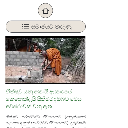
සමාජයට කරුණු
භික්ෂුව යනු කොයි ආකාරයේ
කෙනෙක්දැයි සිතීමටද ඔබට මෙය
අවස්ථාවක් වනු ඇත..
භික්ෂුව පරපටිබද්ධ ජීවිතයකට (අනුන්ගෙන් 
යැපෙන අනුන් හා බැඳිච්ච ජීවිතයකට) උරුමකම් 