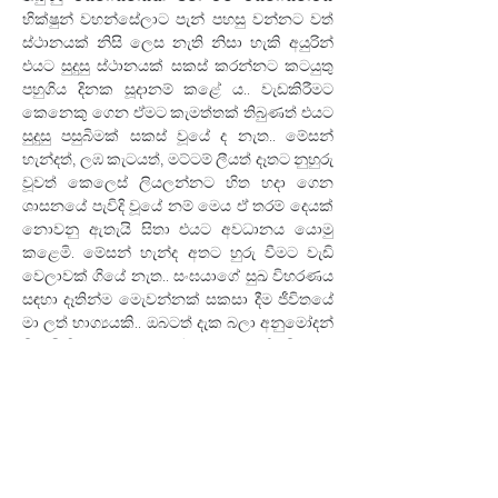
භික්ෂුන් වහන්සේලාට පැන් පහසු වන්නට වත් 
ස්ථානයක් නිසි ලෙස නැති නිසා හැකි අයුරින් 
එයට සුදුසු ස්ථානයක් සකස් කරන්නට කටයුතු 
පහුගිය දිනක සූදානම් කළේ ය.. වැඩකිරීම⁣ට 
කෙනෙකු ගෙන ඒමට කැමත්තක් තිබුණත් එයට 
සුදුසු පසුබිමක් සකස් වූයේ ද නැත.. මේසන් 
හැන්දත්, ලඹ කැටයත්, මට්ටම් ලීයත් දෑතට නුහුරු 
වූවත් කෙලෙස් ලියලන්නට හිත හදා ගෙන 
ශාසනයේ පැවිදි වූයේ නම් මෙය ඒ තරම් දෙයක් 
නොවනු ඇතැයි සිතා එයට අවධානය යොමු 
කළෙමි. මේසන් හැන්ද අතට හුරු වීමට වැඩි 
වෙලාවක් ගියේ නැත.. සංඝයා⁣ගේ සුඛ විහරණය 
සඳහා දෑතින්ම මෙැවන්නක් සකසා දීම ජීවිතයේ 
මා ලත් භාග්‍යයකි.. ඔබටත් දැක බලා අනුමෝදන් 
වීම පිණිස මේ මතකයන් ඔබ වෙත තියමි.. දැක 
බලා අනුමෝදන් වේවා..
භික්ෂුව යනු කොයි ආකාරයේ කෙනෙක්දැයි 
සිතීමටද ඔබට මෙය අවස්ථාවක් වනු ඇත.. 
ඔබෙන් විය යුතු යුතුකම පැහැර හැර 
උන්වහන්සේලාට ඇඟිල්ල දික් කිරීමටද ඔබ මින් 