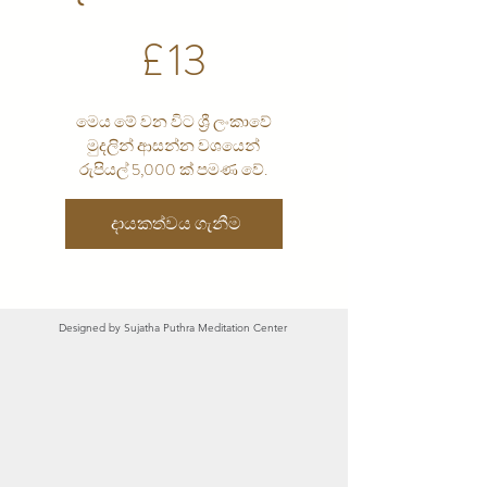
£13
£
13
මෙය මේ වන විට ශ්‍රී ලංකාවේ
මුදලින් ආසන්න වශයෙන්
රුපියල් 5,000 ක් පමණ වේ.
දායකත්වය ගැනීම
Designed by
Sujatha Puthra Meditation Center