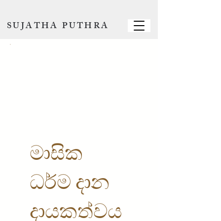
SUJATHA PUTHRA
මාසික
ධර්ම දාන
දායකත්වය