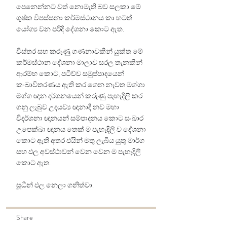
පෙනෙන්නට වත් නොමැති බව සලකා මේ
ශුෂ්ක විපස්සනා කර්මස්ථානය කා හටත්
යෝග්‍ය වන පරිදි දේශනා කොට ඇත.
විස්තර සහ කරුණු ගණනාවකින් යුක්ත මේ
කර්මස්ථාන දේශනා මාලාව සරල තැනකින්
ආරම්භ කොට, පටිච්ච සමුප්පාදයෙන්
කංඛාවිතරණය ඇති කර ගෙන නැවත මග්ගා
මග්ග ඥාන දර්ශනයෙන් කරුණු පැහැදිලි කර
ගනු ලැබුව උදයව්‍ය ඥානාදී නව මහා
විදර්ශනා ඥානයන් සම්පාදනය කොට සංඛාර
උපෙක්ඛා ඥානය තෙක් ම පැහැදිලි ව දේශනා
කොට ඇති අතර එයින් මතු ලැබිය යුතු මාර්ග
සහ ඵල අවස්ථාවන් වෙන වෙන ම පැහැදිලි
කොට ඇත.
සූධීන් ඵල නෙලා ගනිත්වා.
Share