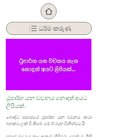
ධර්ම කරුණු
ථූපාර්හ යන වචනය නොදත් අයට
ලිපියක්..
බෞද්ධ සමාජයේ ථූපාර්හ යන වචනය කථා 
බහකට ලක් වී තිබේ. මේ ඒ ගැන විනිශ්චය යි.
සමාජ මාධ්‍යය තුළ ඇතැම් හිමිවරු මෙන් ම ගිහි 