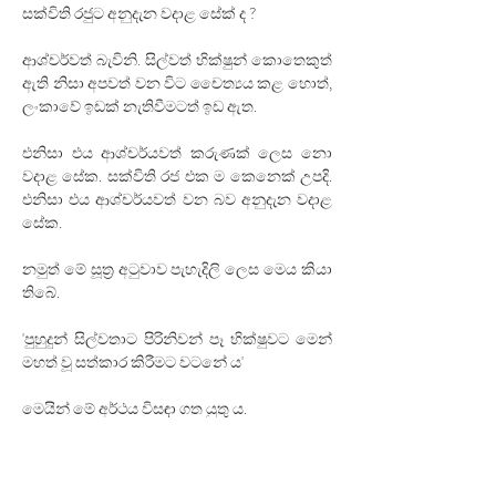
සක්විති රජුට අනුදැන වදාළ සේක් ද ?
ආශ්චර්වත් බැවිනි. සිල්වත් භික්ෂුන් කොතෙකුත් 
ඇති නිසා අපවත් වන විට චෛත්‍යය කළ හොත්‍, 
ලංකාවේ ඉඩක් නැතිවීමටත් ඉඩ ඇත.
එනිසා එය ආශ්චර්යවත් කරුණක් ලෙස නො 
වදාළ සේක. සක්විති රජ එක ම කෙනෙක් උපදි. 
එනිසා එය ආශ්චර්යවත් වන බව අනුදැන වදාළ 
සේක.
නමුත් මේ සූත්‍ර අටුවාව පැහැදිලි ලෙස මෙය කියා 
තිබේ.
'පුහුදුන් සිල්වතාට පිරිනිවන් පෑ භික්ෂුවට මෙන් 
මහත් වූ සත්කාර කිරීමට වටනේ ය'
මෙයින් මේ අර්ථය විසඳා ගත යුතු ය.
දෙවැනි කරුණ නම් ථූපාර්හ යන ගෞරව ලැබීමට 
සුදුසු අර්ථයෙන් මිස‍, ස්ථූප කිරීමේ අර්ථයෙන් ම 