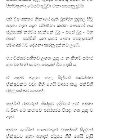
පින්වතුන් ද මෙයට අටුවා ටීකා සපයනු දුටිමි.
එහි දී අංගුත්තර නිකායේ ඇති ථූපාර්හ පුද්ගල සිවු 
දෙනා ගැන ගැන වර්ණනා කරන බොහෝ අය 
ස්ථූපයක් කරවිය හැක්කේ බුදු - පසේ බුදු - මහ 
රහත් - සක්විති යන සතර දෙනා වෙනුවෙන් 
පමණක් බව දේශනා කරනු දක්නට ලබේ.
එය විස්තර සහිතව උගත යුතු ය. නැතිනම් සමාජ 
ගත වන්නේ සාවද්‍ය මතයක් විය හැකි ය.
ඒ අනුව බලන කල‍, සිල්වත් පෘථග්ජන 
භික්ෂුවකට වඩා ගිහි ගෙයි වාසය කළ සක්විති 
රජු උසස් බව පෙනේ. 
සක්විති රජවරුත් භික්ෂුව ඉදිරියේ දණ නමන 
බැවින් මේ කථාවේ පරස්පරය විසඳා ගත යුතු ව 
ඇත.
කුමන හෙයින් භාග්‍යවතුන් වහන්සේ සිල්වත් 
භික්ෂුවට නො අනුදත් ස්ථූපය ගිහි ගෙයි වැසි 